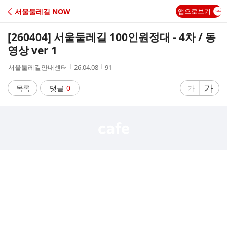
C
서울둘레길 NOW
앱으로보기
A
[260404] 서울둘레길 100인원정대 - 4차 / 동
F
영상 ver 1
작
작
조
서울둘레길안내센터
26.04.08
91
E
성
성
회
자
시
수
글
가
글
목록
댓글
0
가
간
자
자
크
크
기
기
크
작
게
게