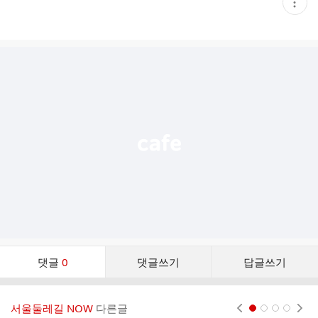
현
재
게
시
글
추
가
기
능
열
기
댓
댓글
0
댓글쓰기
답글쓰기
글
댓
글
서울둘레길 NOW
다른글
현재페이지 1
2
3
4
리