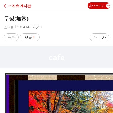
C
♅~자유 게시판
앱으로보기
A
무상(無常)
F
작
작
조
조약돌
19.04.14
26,207
성
성
회
E
자
시
수
글
가
글
목록
댓글
1
가
간
자
자
크
크
기
기
크
작
게
게