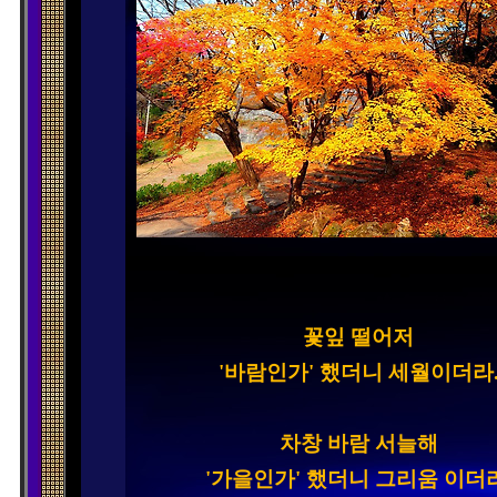
꽃잎 떨어저

'바람인가' 했더니 세월이더라.
차창 바람 서늘해

'가을인가' 했더니 그리움 이더라.