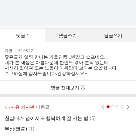
댓
댓글
1
댓글쓰기
답글쓰기
글
댓
작
작
가연
22.08.27
글
성
성
좋은글과 일찍 만나는 가을단풍...반갑고 슬프네요...
리
자
시
내가 본 세상은 아름다운데 한번도 겪어 본적 없는데
스
간
서서히 짙어져 오는 노을이 아름답다 보다는 쓸쓸합니다.
트
수고하심에 감사드립니다.건강하십시요~
댓글 전체보기
♅~자유 게시판
다른글
현재페이지 1
2
3
4
댓
칠십대가 넘어서도 행복하게 잘 사는 법
(
5
)
어
글
댓
무상(無常)
(
1
)
중
글