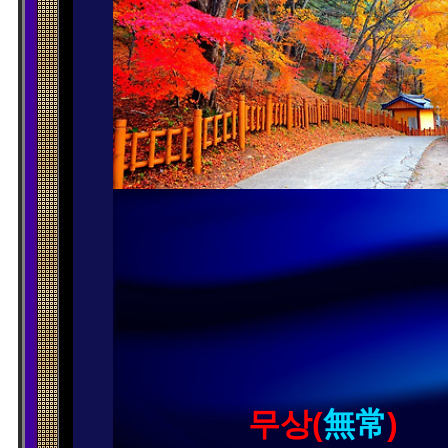
무상(
無常
)