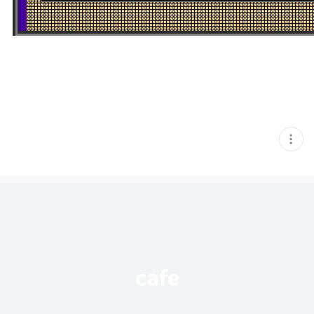
현
재
게
시
글
추
가
기
능
열
기