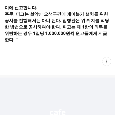
이에 선고합니다
.
주문
,
피고는 설악산 오색구간에 케이블카 설치를 위한
공사를 진행해서는 아니 된다
.
집행관은 위 취지를 적당
한 방법으로 공시하여야 한다
.
피고는 제
1
항의 의무를
위반하는 경우
1
일당
1,000,000
원씩 원고들에게 지급
한다
. “
현
재
게
시
글
추
가
기
능
열
기