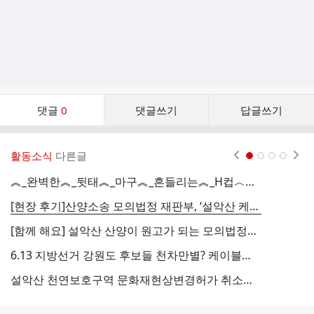
댓
댓글
0
댓글쓰기
답글쓰기
글
댓
글
활동소식
다른글
현재페이지 1
2
3
4
리
스
︽_완벽한︽_뒷태︽_마구︽_흔들리는︽_H컵︿︹ Wy59
트
[현장 후기]산양소송 모의법정 재판부, ‘설악산 케이블카 공사중지 선고’를 내리다.
"
[함께 해요] 설악산 산양이 원고가 되는 모의법정을 열겠습니다.
6.13 지방선거 강원도 후보들 천차만별? 케이블카 공약
설악산 천연보호구역 문화재현상변경허가 취소소송 소장이 접수되었습니다.