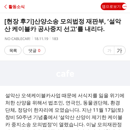
C
활동소식
앱으로보기
A
[현장 후기]산양소송 모의법정 재판부, ‘설악
F
산 케이블카 공사중지 선고’를 내리다.
작
작
조
NO CABLECAR!
18.11.19
183
E
성
성
회
자
시
수
글
가
글
목록
댓글
0
가
간
자
자
크
크
기
기
크
작
게
게
설악산 오색케이블카사업 때문에 서식지를 잃을 위기에
처한 산양을 위해서 법조인, 연극인, 동물권단체, 환경
단체, 정당이 한자리에 모였습니다. 지난 11월 17일(토)
창비 50주년 기념홀에서 ‘설악산 산양이 제기한 케이블
카 중지소송 모의법정’이 열렸습니다. 이날 모의재판정