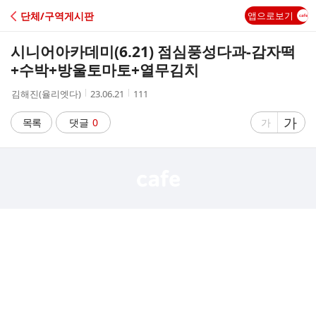
C
단체/구역게시판
앱으로보기
A
시니어아카데미(6.21) 점심풍성다과-감자떡
F
+수박+방울토마토+열무김치
작
작
조
김해진(율리엣다)
23.06.21
111
E
성
성
회
자
시
수
글
가
글
목록
댓글
0
가
간
자
자
크
크
기
기
크
작
게
게