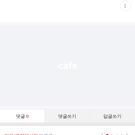
현
재
게
시
글
추
가
기
능
열
기
댓
댓글
0
댓글쓰기
답글쓰기
글
댓
글
현재페이지 1
2
3
4