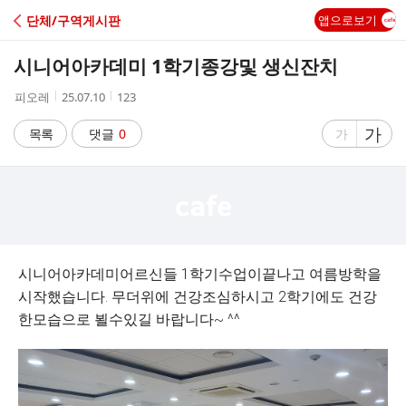
C
단체/구역게시판
앱으로보기
A
시니어아카데미 1학기종강및 생신잔치
F
작
작
조
피오레
25.07.10
123
성
성
회
E
자
시
수
글
가
글
목록
댓글
0
가
간
자
자
크
크
기
기
크
작
게
게
시니어아카데미어르신들 1학기수업이끝나고 여름방학을
시작했습니다. 무더위에 건강조심하시고 2학기에도 건강
한모습으로 뵐수있길 바랍니다~ ^^