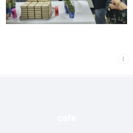
현
재
게
시
글
추
가
기
능
열
기