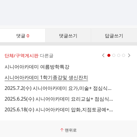
댓
댓글
0
댓글쓰기
답글쓰기
글
댓
글
단체/구역게시판
다른글
현재페이지 1
2
3
4
리
스
시니어아카데미 여름방학특강
트
시니어아카데미 1학기종강및 생신잔치
문
2025.7.2(수) 시니어아카데미 요가,미술+ 점심식사 +동아리수업
2025.6.25(수) 시니어아카데미 요리교실+ 점심식사 +동아리수업
2
2025.6.18(수) 시니어아카데미 압화,지점토공예+ 점심식사 +동아리수업
맨위로