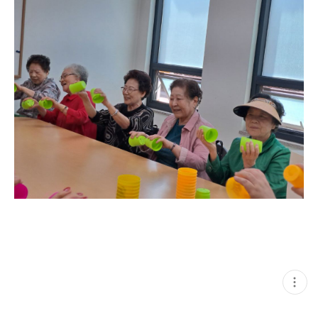
현
재
게
시