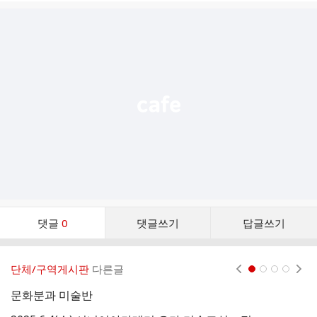
글
추
가
기
능
열
기
댓
댓글
0
댓글쓰기
답글쓰기
글
댓
글
단체/구역게시판
다른글
현재페이지 1
2
3
4
리
스
문화분과 미술반
트