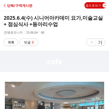
C
단체/구역게시판
앱으로보기
A
2025.6.4(수) 시니어아카데미 요가,미술교실
F
+ 점심식사 +동아리수업
작
작
조
전병희모니카
25.06.04
88
E
성
성
회
자
시
수
글
가
글
목록
댓글
0
가
간
자
자
크
크
기
기
크
작
게
게