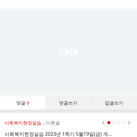
시
글
추
가
기
능
열
기
댓
댓글
0
댓글쓰기
답글쓰기
글
댓
글
사회복지현장실습 ..
다른글
현재페이지 1
2
3
4
리
스
사회복지현장실습 2023년 1학기 5월19일(금) 개강반 접수서류