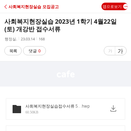
C
사회복지현장실습 모집공고
앱으로보기
A
사회복지현장실습 2023년 1학기 4월22일
F
(토) 개강반 접수서류
작
작
조
행정실.
23.03.14
168
E
성
성
회
자
시
수
글
가
글
목록
댓글
0
가
간
자
자
크
크
기
기
크
작
게
게
사회복지현장실습접수서류 5종-4월 토요일반
.hwp
60.50KB