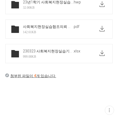
23년1학기 사회복지현장실습 4월 토요일반 운영계획서
.hwp
32.00KB
사회복지현장실습협조의뢰 공문 4월 토요일반(실습기관제출용)
.pdf
142.61KB
230323 사회복지현장실습기관_선정_현황
.xlsx
999.08KB
첨부된 파일이
4
개 있습니다.
현
재
게