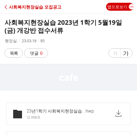
C
사회복지현장실습 모집공고
앱으로보기
A
사회복지현장실습 2023년 1학기 5월19일
F
(금) 개강반 접수서류
작
작
조
행정실.
23.03.18
85
E
성
성
회
자
시
수
글
가
글
목록
댓글
0
가
간
자
자
크
크
기
기
크
작
게
게
23년1학기 사회복지현장실습 5월 금요일반 운영계획서
.hwp
32.00KB