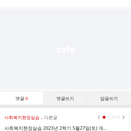
시
글
추
가
기
능
열
기
댓
댓글
0
댓글쓰기
답글쓰기
글
댓
글
사회복지현장실습 ..
다른글
현재페이지 1
2
3
4
리
스
사회복지현장실습 2023년 2학기 5월27일(토) 개강반 접수서류