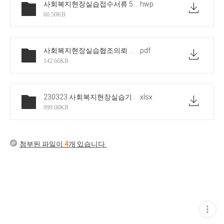
사회복지현장실습접수서류 5종-5월 금요일반
.hwp
60.50KB
사회복지현장실습협조의뢰 공문 5월 금요일반(실습기관제출용)
.pdf
142.66KB
230323 사회복지현장실습기관_선정_현황
.xlsx
999.08KB
첨부된 파일이
4
개 있습니다.
현
재
게