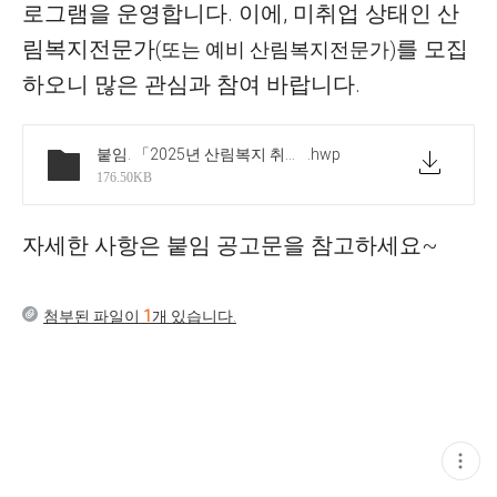
로그램을 운영합니다
.
이에
,
미취업 상태인 산
림복지
전문가
를 모집
(
또는 예비 산림복지전문가
)
하오니 많은 관심과 참여 바랍니다
.
붙임. 「2025년 산림복지 취업 아카데미」 직무훈련형 참가자 모집공고
.hwp
176.50KB
자세한 사항은 붙임 공고문을 참고하세요~
첨부된 파일이
1
개 있습니다.
현
재
게