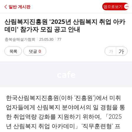
C
일반 게시판
앱으로보기
A
산림복지진흥원 '2025년 산림복지 취업 아카
F
데미' 참가자 모집 공고 안내
작
작
조
충북숲해설가협회
25.05.30
77
E
성
성
회
자
시
수
글
가
글
목록
댓글
0
가
간
자
자
크
크
기
기
크
작
게
게
한국산림복지진흥원
(
이하
‘
진흥원
’)
에서 미취
업자들에게 산림복지 분야에서의 일 경험을 통
한 취업역량 강화를 지원하기 위하여
,
「
2025
년 산림복지 취업
아카데미
‘
직무훈련형
’
프
」