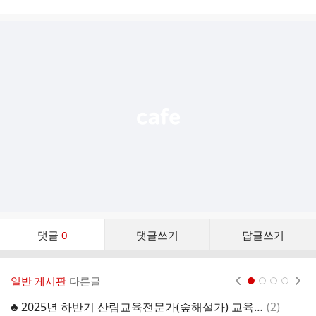
시
글
추
가
기
능
열
기
댓
댓글
0
댓글쓰기
답글쓰기
글
댓
글
일반 게시판
다른글
현재페이지 1
2
3
4
리
스
댓
♣ 2025년 하반기 산림교육전문가(숲해설가) 교육생 모집 안내 ♣
(
2
)