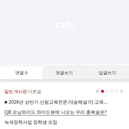
능
열
기
댓
댓글
0
댓글쓰기
답글쓰기
글
댓
글
일반 게시판
다른글
현재페이지 1
2
3
4
리
스
♣ 2026년 상반기 산림교육전문가(숲해설가) 교육생 모집 안내 ♣
『
트
CJB 모닝와이드 와이드뷰에 나오는 우리 충북숲은?
녹색장학사업 장학생 모집