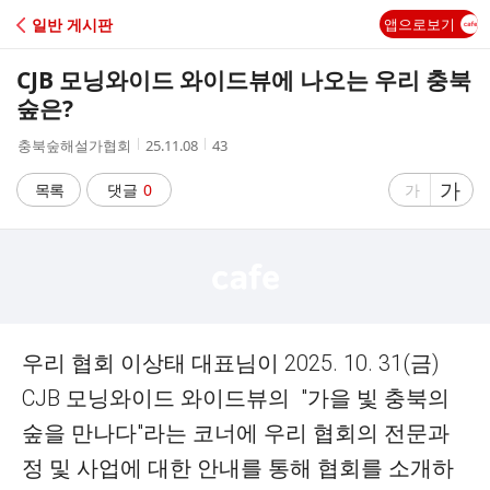
C
일반 게시판
앱으로보기
A
CJB 모닝와이드 와이드뷰에 나오는 우리 충북
F
숲은?
작
작
조
충북숲해설가협회
25.11.08
43
E
성
성
회
자
시
수
글
가
글
목록
댓글
0
가
간
자
자
크
크
기
기
크
작
게
게
우리 협회 이상태 대표님이
2025. 10. 31(
금
)
CJB
모닝와이드 와이드뷰의
"
가을 빛 충북의
숲을 만나다
"라는 코너에 우리
협회의 전문과
정 및 사업에 대한 안내를 통해 협회를 소개하