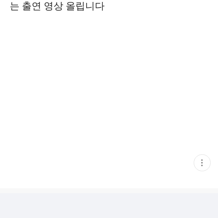
는 출연 영상 올립니다
현
재
게
시
글
추
가
기