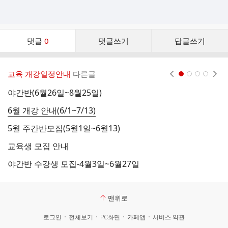
댓
댓글
0
댓글쓰기
답글쓰기
글
댓
글
교육 개강일정안내
다른글
현재페이지 1
2
3
4
리
스
야간반(6월26일~8월25일)
수
트
6월 개강 안내(6/1~7/13)
1
5월 주간반모집(5월1일~6월13)
1
교육생 모집 안내
야
야간반 수강생 모집-4월3일~6월27일
1
맨위로
로그인
전체보기
PC화면
카페앱
서비스 약관