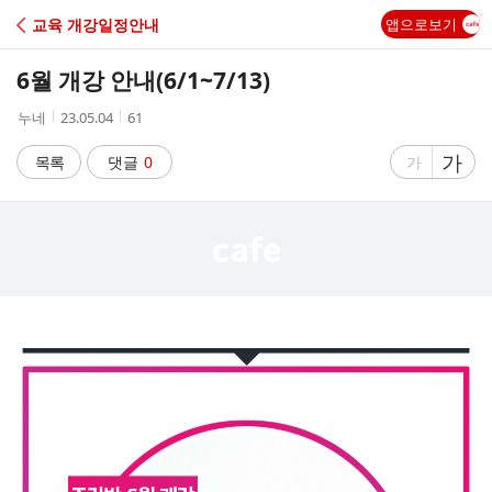
C
교육 개강일정안내
앱으로보기
A
6월 개강 안내(6/1~7/13)
F
작
작
조
누네
23.05.04
61
성
성
회
E
자
시
수
글
가
글
목록
댓글
0
가
간
자
자
크
크
기
기
크
작
게
게