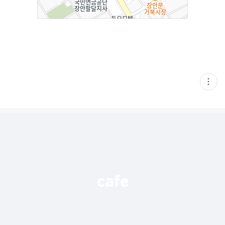
현
재
게
시
글
추
가
기
능
열
기