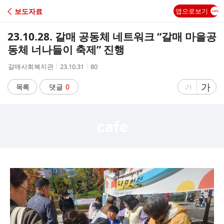
C
보도자료
앱으로보기
A
23.10.28. 갈매 공동체 네트워크 “갈매 마을공
F
동체 너나들이 축제” 진행
작
작
조
갈매사회복지관
23.10.31
80
E
성
성
회
자
시
수
글
가
글
목록
댓글
0
가
간
자
자
크
크
기
기
크
작
게
게