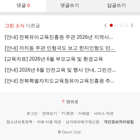
댓
댓글
0
댓글쓰기
답글쓰기
글
댓
글
그린 소식
다른글
현재페이지 1
2
3
4
리
스
[안내] 전북유아교육진흥원 주관 2026년 지역사회와 함께 하는 토요가족체험(3기)
♥
트
[안내] 까치동 주관 인형극도 보고 한지인형도 만들고!
[
[교육자료] 2026년 6월 부모교육 및 환경교육
[안내] 2026년 6월 안전교육 및 행사 안내, 그린건강지킴이
[
[안내] 전북특별자치도교육청유아교육진흥원 주관 2026년 가족과 함께하는 미래교육체험(1기)
[
맨위로
로그인
전체보기
PC화면
카페앱
서비스 약관
청소년보호정책
카페 이용 약관
상거래피해구제신청
개인정보처리방침
©
Daum Corp.