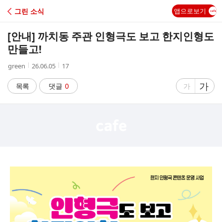
C
그린 소식
앱으로보기
A
[안내] 까치동 주관 인형극도 보고 한지인형도
F
만들고!
작
작
조
green
26.06.05
17
E
성
성
회
자
시
수
글
가
글
목록
댓글
0
가
간
자
자
크
크
기
기
크
작
게
게