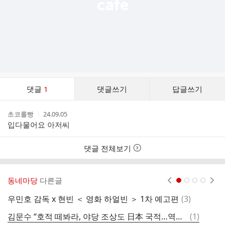
댓
댓글
1
댓글쓰기
답글쓰기
글
댓
작
작
초코롤빵
24.09.05
글
성
성
입다물어요 아저씨
리
자
시
스
간
트
댓글 전체보기
동네마당
다른글
현재페이지 1
2
3
4
댓
우민호 감독 x 현빈 ＜ 영화 하얼빈 ＞ 1차 예고편
(
3
)
글
댓
김문수 “호적 떼봐라, 야당 조상도 日本 국적…역사 무효화 불가능”
(
1
)
중