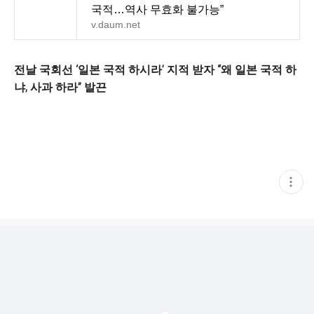
국적…역사 무효화 불가능”
v.daum.net
전날 국회선 ‘일본 국적 하시라’ 지적 받자 “왜 일본 국적 하
냐, 사과 하라” 발끈
현
재
게
시
글
추
가
기
능
열
기