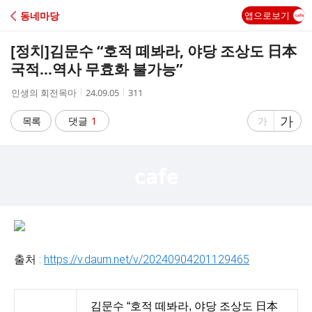
C
동네마당
앱으로보기
A
[정치]
김문수 “호적 떼봐라, 야당 조상도 日本
F
국적…역사 무효화 불가능”
작
작
조
인생의 회전목마
24.09.05
311
E
성
성
회
자
시
수
글
가
글
목록
댓글
1
가
간
자
자
크
크
기
기
크
작
게
게
출처 :
https://v.daum.net/v/20240904201129465
김문수 “호적 떼봐라, 야당 조상도 日本