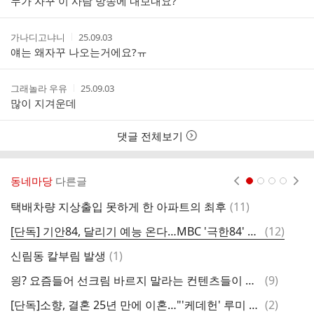
누가 자꾸 이 사람 방송에 내보내요?
자
시
간
작
작
가나디고냐니
25.09.03
성
성
얘는 왜자꾸 나오는거에요?ㅠ
자
시
간
작
작
그래놀라 우유
25.09.03
성
성
많이 지겨운데
자
시
간
댓글 전체보기
동네마당
다른글
현재페이지 1
2
3
4
댓
택배차량 지상출입 못하게 한 아파트의 최후
(
11
)
글
댓
[단독] 기안84, 달리기 예능 온다…MBC '극한84' 11월 첫 방송
(
12
)
M
글
댓
신림동 칼부림 발생
(
1
)
코
글
댓
읭? 요즘들어 선크림 바르지 말라는 컨텐츠들이 올라온다
(
9
)
글
댓
[단독]소향, 결혼 25년 만에 이혼…"'케데헌' 루미 보며 고백 결심"
(
2
)