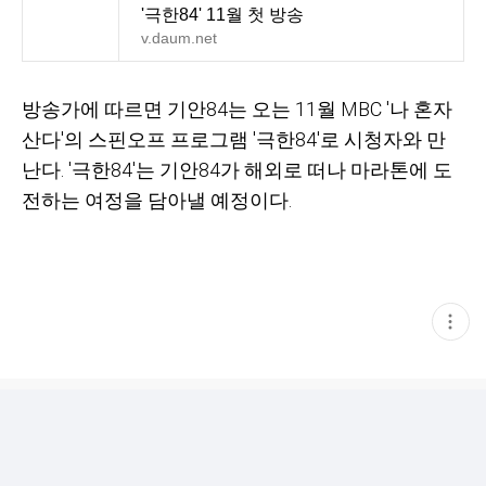
'극한84' 11월 첫 방송
v.daum.net
방송가에 따르면 기안84는 오는 11월 MBC '나 혼자
산다'의 스핀오프 프로그램 '극한84'로 시청자와 만
난다. '극한84'는 기안84가 해외로 떠나 마라톤에 도
전하는 여정을 담아낼 예정이다.
현
재
게
시
글
추
가
기
능
열
기