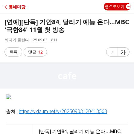
C
동네마당
앱으로보기
A
[연예]
[단독] 기안84, 달리기 예능 온다…MBC
F
'극한84' 11월 첫 방송
작
작
조
바다가 들린다
25.09.03
811
E
성
성
회
자
시
수
글
가
글
목록
댓글
12
가
간
자
자
크
크
기
기
크
작
게
게
출처 :
https://v.daum.net/v/20250903120413568
[단독] 기안84, 달리기 예능 온다…MBC