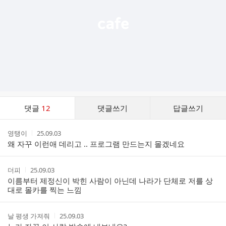
댓
댓글
12
댓글쓰기
답글쓰기
글
댓
작
작
영탱이
25.09.03
글
성
성
왜 자꾸 이런애 데리고 .. 프로그램 만드는지 몰겠네요
리
자
시
스
간
트
작
작
더피
25.09.03
성
성
이름부터 제정신이 박힌 사람이 아닌데 나라가 단체로 저를 상
자
시
대로 몰카를 찍는 느낌
간
작
작
날 평생 가져줘
25.09.03
성
성