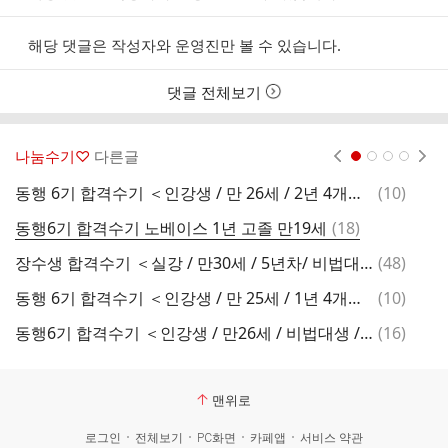
해당 댓글은 작성자와 운영진만 볼 수 있습니다.
댓글 전체보기
나눔수기♡
다른글
현재페이지 1
2
3
4
댓
동행 6기 합격수기 ＜인강생 / 만 26세 / 2년 4개월＞
(
10
)
글
댓
동행6기 합격수기 노베이스 1년 고졸 만19세
(
18
)
글
댓
장수생 합격수기 ＜실강 / 만30세 / 5년차/ 비법대＞
(
48
)
여
글
댓
동행 6기 합격수기 ＜인강생 / 만 25세 / 1년 4개월차 ＞
(
10
)
글
댓
동행6기 합격수기 ＜인강생 / 만26세 / 비법대생 / 3년 6개월＞
(
16
)
글
맨위로
로그인
전체보기
PC화면
카페앱
서비스 약관