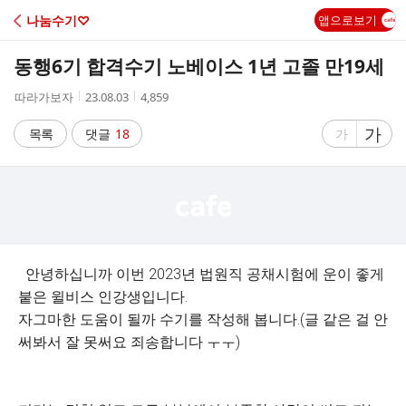
C
나눔수기♡
앱으로보기
A
동행6기 합격수기 노베이스 1년 고졸 만19세
F
작
작
조
따라가보자
23.08.03
4,859
성
성
회
E
자
시
수
글
가
글
목록
댓글
18
가
간
자
자
크
크
기
기
크
작
게
게
안녕하십니까 이번 2023년 법원직 공채시험에 운이 좋게
붙은 윌비스 인강생입니다.
자그마한 도움이 될까 수기를 작성해 봅니다.(글 같은 걸 안
써봐서 잘 못써요 죄송합니다 ㅜㅜ)