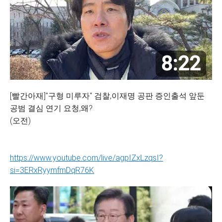
[빨간아재]"구형 미루자" 검찰,이재명 공판 증인출석 앞둔
공범 결심 연기 요청,왜?
(오전)
https://www.youtube.com/live/agpIZxLzqsI?
si=3ERxRyymfmDqR76K