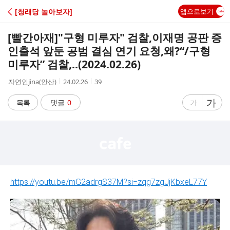
C
[청래당 놀아보자]
앱으로보기
A
[빨간아재]"구형 미루자" 검찰,이재명 공판 증
F
인출석 앞둔 공범 결심 연기 요청,왜?“/구형
미루자” 검찰,..(2024.02.26)
E
작
작
조
자연인jina(안산)
24.02.26
39
성
성
회
자
시
수
글
가
글
목록
댓글
0
가
간
자
자
크
크
기
기
크
작
게
게
https://youtu.be/mG2adrgS37M?si=zqg7zgJjKbxeL77Y