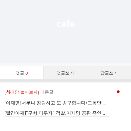
능
열
기
댓
댓글
0
댓글쓰기
답글쓰기
글
댓
글
[청래당 놀아보자]
다른글
현재페이지 1
리
스
[이재명]너무나 참담하고 또 송구합니다/그동안 무엇이 바뀌었습니까?(2024.02.26)
트
[빨간아재]"구형 미루자" 검찰,이재명 공판 증인출석 앞둔 공범 결심 연기 요청,왜?“/구형 미루자” 검찰,..(2024.02.26)