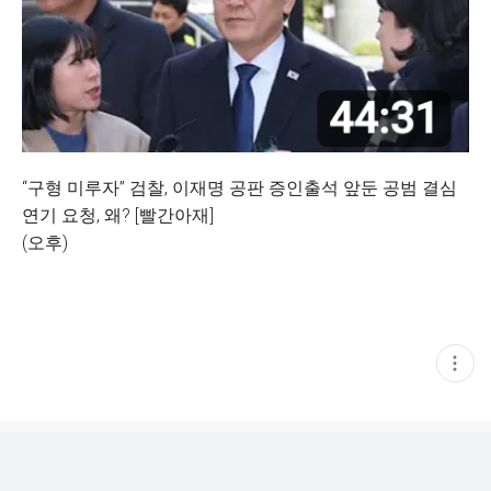
“구형 미루자” 검찰, 이재명 공판 증인출석 앞둔 공범 결심
연기 요청, 왜? [빨간아재]
(오후)
현
재
게
시
글
추
가
기