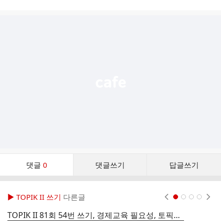
시
글
추
가
기
능
열
기
댓
댓글
0
댓글쓰기
답글쓰기
글
댓
글
▶ TOPIK II 쓰기
다른글
현재페이지 1
2
3
4
리
스
TOPIK II 81회 54번 쓰기, 경제교육 필요성, 토픽한국어능력시험, 토픽2 쓰기, 200-34