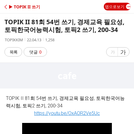
C
▶ TOPIK II 쓰기
앱으로보기
A
TOPIK II 81회 54번 쓰기, 경제교육 필요성,
F
토픽한국어능력시험, 토픽2 쓰기, 200-34
작
작
조
TOPIKKIM
22.04.13
1,258
E
성
성
회
자
시
수
글
가
글
목록
댓글
0
가
간
자
자
크
크
기
기
크
작
게
게
TOPIK II 81회 54번 쓰기, 경제교육 필요성, 토픽한국어능
력시험, 토픽2 쓰기, 200-34
https://youtu.be/OxAOR2Ve5Uc