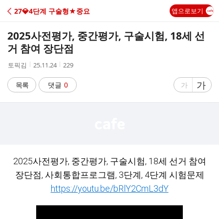
C
27💎4단계 구술형★중요
앱으로보기
A
2025사전평가, 중간평가, 구술시험, 18세 선
F
거 참여 장단점
작
작
조
토픽김
25.11.24
229
E
성
성
회
자
시
수
글
가
글
목록
댓글
0
가
간
자
자
크
크
기
기
크
작
게
게
2025사전평가, 중간평가, 구술시험, 18세 선거 참여
장단점, 사회통합프로그램, 3단계, 4단계 시험문제
https://youtu.be/bRlY2CmL3dY