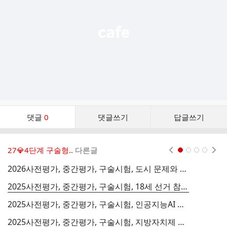
기
댓
댓글
0
댓글쓰기
답글쓰기
글
댓
글
27💎4단계 구술형..
다른글
현재페이지 1
2
3
4
리
스
2026사전평가, 중간평가, 구술시험, 도시 문제와 정부의 노력
트
2025사전평가, 중간평가, 구술시험, 18세 선거 참여 장단점
2025사전평가, 중간평가, 구술시험, 인공지능AI 장단점
2025사전평가, 중간평가, 구술시험, 지방자치제 역할