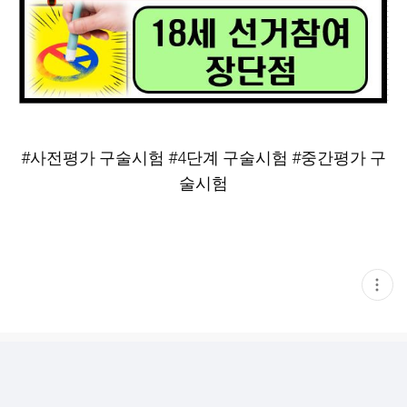
#사전평가
구술시험
#4단계
구술시험
#중간평가
구
술시험
현
재
게
시
글
추
가
기
능
열