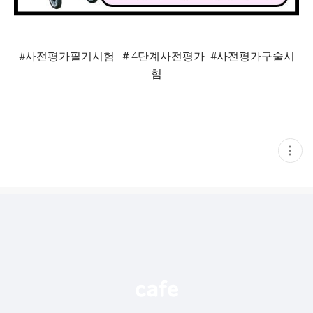
#사전평가필기시험 ＃4단계사전평가 #사전평가구술시
험
현
재
게
시
글
추
가
기
능
열
기