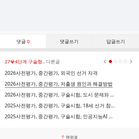
댓
댓글
0
댓글쓰기
답글쓰기
글
댓
글
27💎4단계 구술형..
다른글
현재페이지 1
2
3
4
리
스
2026사전평가, 중간평가, 외국인 선거 자격
트
2026사전평가, 중간평가, 저출생 원인과 해결방법
2026사전평가, 중간평가, 구술시험, 도시 문제와 정부의 노력
2025사전평가, 중간평가, 구술시험, 18세 선거 참여 장단점
2025사전평가, 중간평가, 구술시험, 인공지능AI 장단점
맨위로