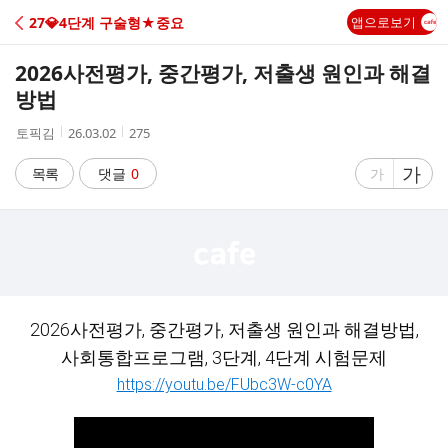
C
27💎4단계 구술형★중요
앱으로보기
A
2026사전평가, 중간평가, 저출생 원인과 해결
F
방법
작
작
조
토픽김
26.03.02
275
E
성
성
회
자
시
수
글
가
글
목록
댓글
0
가
간
자
자
크
크
기
기
크
작
게
게
2026사전평가, 중간평가, 저출생 원인과 해결방법,
사회통합프로그램, 3단계, 4단계 시험문제
https://youtu.be/FUbc3W-c0YA