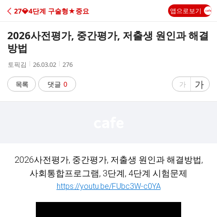
C
27💎4단계 구술형★중요
앱으로보기
A
2026사전평가, 중간평가, 저출생 원인과 해결
F
방법
작
작
조
토픽김
26.03.02
276
E
성
성
회
자
시
수
글
가
글
목록
댓글
0
가
간
자
자
크
크
기
기
크
작
게
게
2026사전평가, 중간평가, 저출생 원인과 해결방법,
사회통합프로그램, 3단계, 4단계 시험문제
https://youtu.be/FUbc3W-c0YA