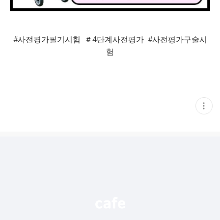
#사전평가필기시험 ＃4단계사전평가 #사전평가구술시
험
현
재
게
시
글
추
가
기
능
열
기