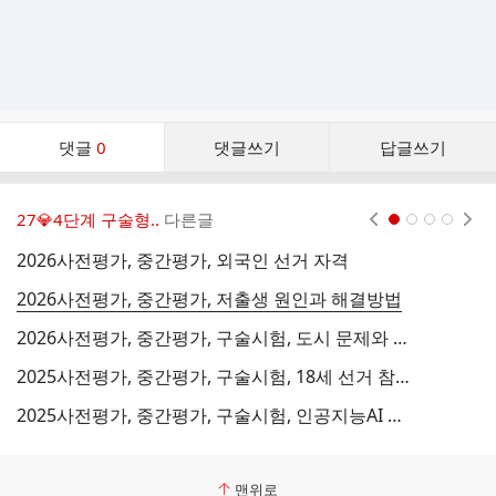
댓
댓글
0
댓글쓰기
답글쓰기
글
댓
글
27💎4단계 구술형..
다른글
현재페이지 1
2
3
4
리
스
2026사전평가, 중간평가, 외국인 선거 자격
트
2026사전평가, 중간평가, 저출생 원인과 해결방법
2026사전평가, 중간평가, 구술시험, 도시 문제와 정부의 노력
2025사전평가, 중간평가, 구술시험, 18세 선거 참여 장단점
2025사전평가, 중간평가, 구술시험, 인공지능AI 장단점
맨위로