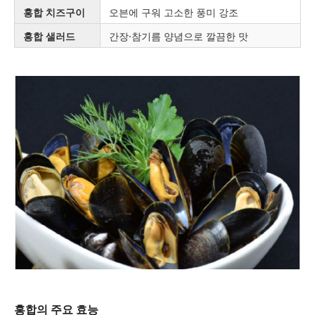
홍합 치즈구이
오븐에 구워 고소한 풍미 강조
홍합 샐러드
간장·참기름 양념으로 깔끔한 맛
홍합의 주요 효능