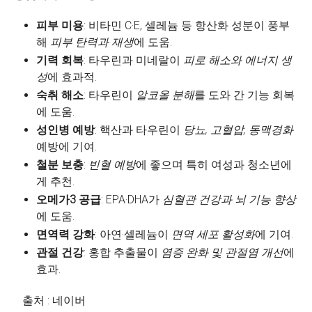
피부 미용
: 비타민 C·E, 셀레늄 등 항산화 성분이 풍부
해
피부 탄력과 재생
에 도움.
기력 회복
: 타우린과 미네랄이
피로 해소와 에너지 생
성
에 효과적.
숙취 해소
: 타우린이
알코올 분해
를 도와 간 기능 회복
에 도움.
성인병 예방
: 핵산과 타우린이
당뇨, 고혈압, 동맥경화
예방에 기여.
철분 보충
:
빈혈 예방
에 좋으며 특히 여성과 청소년에
게 추천.
오메가3 공급
: EPA·DHA가
심혈관 건강과 뇌 기능 향상
에 도움.
면역력 강화
: 아연·셀레늄이
면역 세포 활성화
에 기여.
관절 건강
: 홍합 추출물이
염증 완화 및 관절염 개선
에
효과.
출처 : 네이버