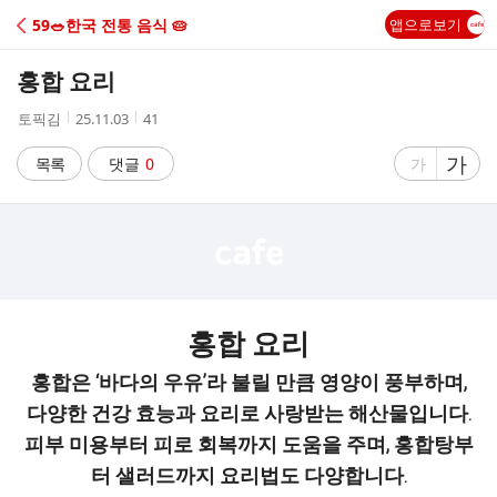
C
59🥗한국 전통 음식 🥧
앱으로보기
A
홍합 요리
F
작
작
조
토픽김
25.11.03
41
성
성
회
E
자
시
수
글
가
글
목록
댓글
0
가
간
자
자
크
크
기
기
크
작
게
게
홍합 요리
홍합은 ‘바다의 우유’라 불릴 만큼 영양이 풍부하며,
다양한 건강 효능과 요리로 사랑받는 해산물입니다.
피부 미용부터 피로 회복까지 도움을 주며, 홍합탕부
터 샐러드까지 요리법도 다양합니다.