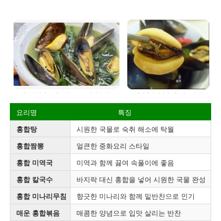
요리명
특징
홍합탕
시원한 국물로 숙취 해소에 탁월
홍합짬뽕
얼큰한 중화요리 스타일
홍합 미역국
미역과 함께 끓여 속풀이에 좋음
홍합 칼국수
바지락 대신 홍합을 넣어 시원한 국물 완성
홍합 미나리무침
향긋한 미나리와 함께 밑반찬으로 인기
매운 홍합볶음
매콤한 양념으로 입맛 살리는 반찬