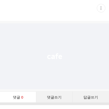
현
재
게
시
글
추
가
기
능
열
기
댓
댓글
0
댓글쓰기
답글쓰기
글
댓