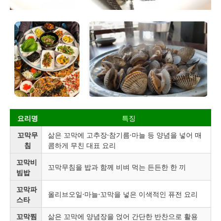
요리명
특징
꼬막무
삶은 꼬막에 고추장·참기름·마늘 등 양념을 넣어 매
침
콤하게 무친 대표 요리
꼬막비
꼬막무침을 밥과 함께 비벼 먹는 든든한 한 끼
빔밥
꼬막파
올리브오일·마늘·꼬막을 넣은 이색적인 퓨전 요리
스타
꼬막찜
삶은 꼬막에 양념장을 얹어 간단한 반찬으로 활용