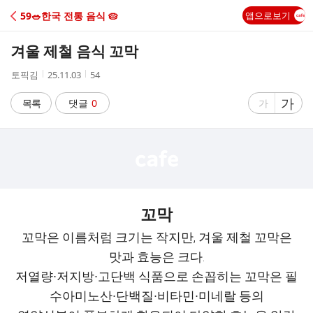
C
59🥗한국 전통 음식 🥧
앱으로보기
A
겨울 제철 음식 꼬막
F
작
작
조
토픽김
25.11.03
54
성
성
회
E
자
시
수
글
가
글
목록
댓글
0
가
간
자
자
크
크
기
기
크
작
게
게
꼬막
꼬막은 이름처럼 크기는 작지만, 겨울 제철 꼬막은
맛과 효능은 크다.
저열량∙저지방∙고단백 식품으로 손꼽히는 꼬막은 필
수아미노산∙단백질∙비타민∙미네랄 등의