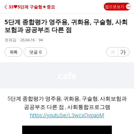
C
33🧡5단계 구술형★중요
앱으로보기
A
5단계 종합평가 영주용, 귀화용, 구술형, 사회
F
보험과 공공부조 다른 점
작
작
조
토픽김
26.04.16
94
E
성
성
회
자
시
수
글
가
글
목록
댓글
0
가
간
자
자
크
크
기
기
크
작
게
게
5단계 종합평가 영주용, 귀화용, 구술형, 사회보험과
공공부조 다른 점 , 사회통합프로그램
https://youtu.be/L3wcxQvpaoM