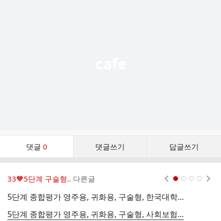
추
가
기
능
열
기
댓
댓글
0
댓글쓰기
답글쓰기
글
댓
글
33🧡5단계 구술형..
다른글
현재페이지 1
2
3
4
리
스
5단계 종합평가 영주용, 귀화용, 구술형, 한국대학과 고향나라 대학 다른 점
5
트
5단계 종합평가 영주용, 귀화용, 구술형, 사회보험과 공공부조 다른 점