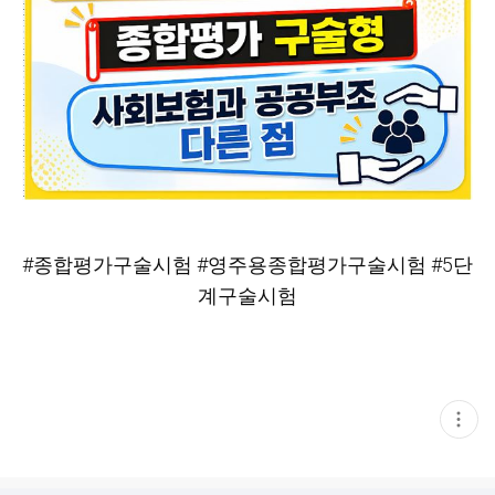
#종합평가구술시험
#영주용종합평가구술시험
#5단
계구술시험
현
재
게
시
글