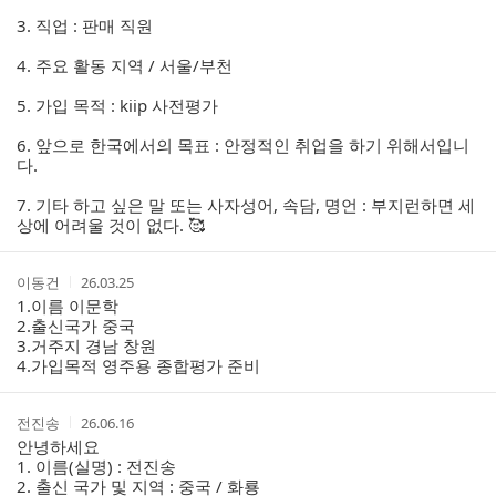
3. 직업 : 판매 직원
4. 주요 활동 지역 / 서울/부천
5. 가입 목적 : kiip 사전평가
6. 앞으로 한국에서의 목표 : 안정적인 취업을 하기 위해서입니
다.
7. 기타 하고 싶은 말 또는 사자성어, 속담, 명언 : 부지런하면 세
상에 어려울 것이 없다. 🥰
작
작
이동건
26.03.25
성
성
1.이름 이문학
자
시
2.출신국가 중국
간
3.거주지 경남 창원
4.가입목적 영주용 종합평가 준비
작
작
전진송
26.06.16
성
성
안녕하세요
자
시
1. 이름(실명) : 전진송
간
2. 출신 국가 및 지역 : 중국 / 화룡