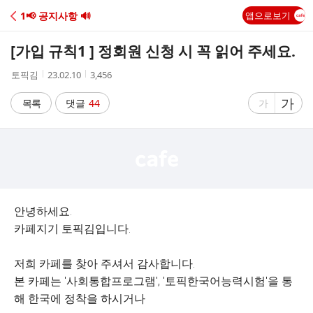
C
1📢 공지사항 🔊
앱으로보기
A
[가입 규칙1 ] 정회원 신청 시 꼭 읽어 주세요.
F
작
작
조
토픽김
23.02.10
3,456
성
성
회
E
자
시
수
글
가
글
목록
댓글
44
가
간
자
자
크
크
기
기
크
작
게
게
안녕하세요.
카페지기 토픽김입니다.
저희 카페를 찾아 주셔서 감사합니다.
본 카페는 '사회통합프로그램', '토픽한국어능력시험'을 통
해 한국에 정착을 하시거나