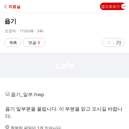
C
자료실
앱으로보기
A
욥기
F
작
작
조
조경덕
17.03.08
240
성
성
회
E
자
시
수
글
가
글
목록
댓글
0
가
간
자
자
크
크
기
기
크
작
게
게
욥기_일부.hwp
욥기 일부분을 올립니다. 이 부분을 읽고 오시길 바랍니
다.
첨부된 파일이
1
개 있습니다.