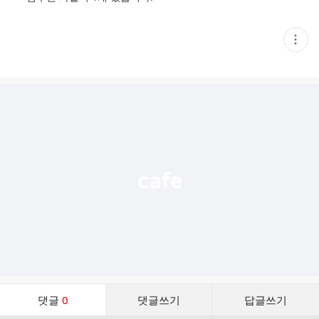
현
재
게
시
글
추
가
기
능
열
기
댓
댓글
0
댓글쓰기
답글쓰기
글