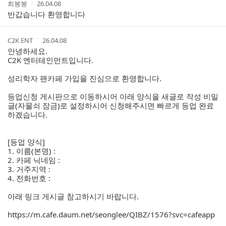
작
작
희봉봉
26.04.08
글
성
성
반갑습니다 환영합니다
리
자
시
스
간
트
작
작
C2K ENT
26.04.08
성
성
안녕하세요.
자
시
C2K 엔터테인먼트입니다.
간
성리학자 팬카페 가입을 진심으로 환영합니다.
등업신청 게시판으로 이동하시어 아래 양식을 새글로 작성 비밀
글(자물쇠 잠금)로 설정하시어 신청해주시면 빠르게 등업 완료
하겠습니다.
[등업 양식]
1. 이름(본명) :
2. 카페 닉네임 :
3. 거주지역 :
4. 전화번호 :
아래 링크 게시글 참고하시기 바랍니다.
https://m.cafe.daum.net/seonglee/QIBZ/1576?svc=cafeapp