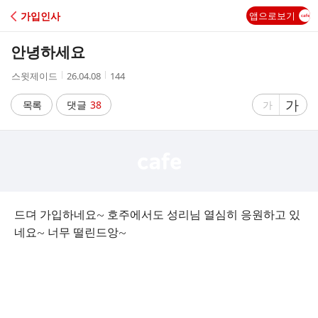
C
가입인사
앱으로보기
A
안녕하세요
F
작
작
조
스윗제이드
26.04.08
144
성
성
회
E
자
시
수
글
가
글
목록
댓글
38
가
간
자
자
크
크
기
기
크
작
게
게
드뎌 가입하네요~ 호주에서도 성리님 열심히 응원하고 있
네요~ 너무 떨린드앙~