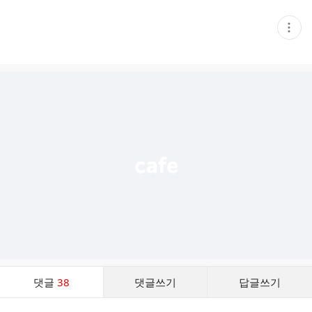
현
재
게
시
글
추
가
기
능
열
기
댓
댓글
38
댓글쓰기
답글쓰기
글
댓