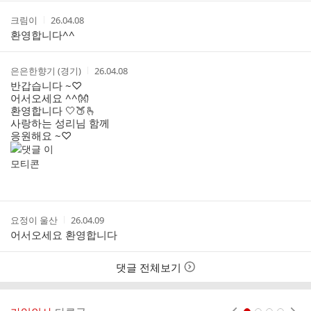
작
작
크림이
26.04.08
성
성
환영합니다^^
자
시
간
작
작
은은한향기 (경기)
26.04.08
성
성
반갑습니다 ~♡
자
시
어서오세요 ^^👐
간
환영합니다 🤍🍑🫰
사랑하는 성리님 함께
응원해요 ~♡
작
작
요정이 울산
26.04.09
성
성
어서오세요 환영합니다
자
시
간
댓글 전체보기
현재페이지 1
2
3
4