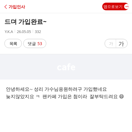
C
가입인사
앱으로보기
A
드뎌 가입완료~
F
작
작
조
Y.K.A
26.05.05
332
성
성
회
E
자
시
수
글
가
글
목록
댓글
53
가
간
자
자
크
크
기
기
크
작
게
게
안녕하세요~ 성리 가수님응원하려구 가입했네요
늦지않았지요 ㅋ 팬카페 가입은 첨이라 잘부탁드려요 😄