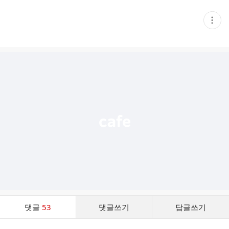
현
재
게
시
글
추
가
기
능
열
기
댓
댓글
53
댓글쓰기
답글쓰기
글
댓