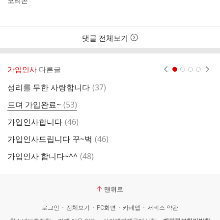
댓글 전체보기
가입인사
다른글
현재페이지 1
2
3
4
댓
성리를 무한 사랑합니다
(
37
)
창
글
댓
드뎌 가입완료~
(
53
)
글
댓
가입인사합니다
(
46
)
안
글
댓
가입인사드립니다 꾸~벅
(
46
)
안
글
댓
가입인사 합니다~^^
(
48
)
글
맨위로
로그인
전체보기
PC화면
카페앱
서비스 약관