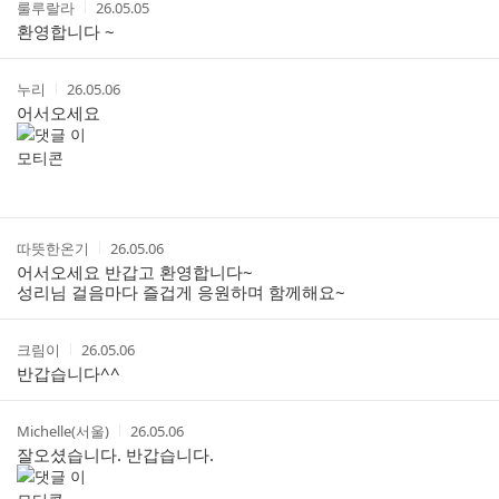
작
작
룰루랄라
26.05.05
글
성
성
환영합니다 ~
리
자
시
스
간
트
작
작
누리
26.05.06
성
성
어서오세요
자
시
간
작
작
따뜻한온기
26.05.06
성
성
어서오세요 반갑고 환영합니다~
자
시
성리님 걸음마다 즐겁게 응원하며 함께해요~
간
작
작
크림이
26.05.06
성
성
반갑습니다^^
자
시
간
작
작
Michelle(서울)
26.05.06
성
성
잘오셨습니다. 반갑습니다.
자
시
간