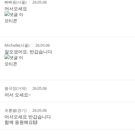
작
작
빠삐용(서울)
26.05.06
글
성
성
어서오세요
리
자
시
스
간
트
작
작
Michelle(서울)
26.05.06
성
성
잘오셨어요. 반갑습니다
자
시
간
작
작
봄극장(거제)
26.05.06
성
성
어서 오세요~
자
시
간
작
작
초롱별(경기)
26.05.06
성
성
어서오세요 반갑습니다
자
시
함께 응원해요🙌
간