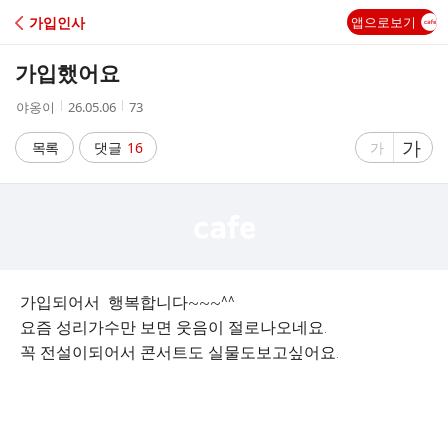
C
가입인사
앱으로보기
A
가입했어요
F
작
작
조
야옹이
26.05.06
73
성
성
회
E
자
시
수
글
가
글
목록
댓글
16
가
간
자
자
크
크
기
기
크
작
게
게
가입되어서 행복합니다~~~^^
요즘 성리가수만 보면 웃음이 절로나오네요.
꼭 전설이되어서 콘서트도 실물도보고싶어요.