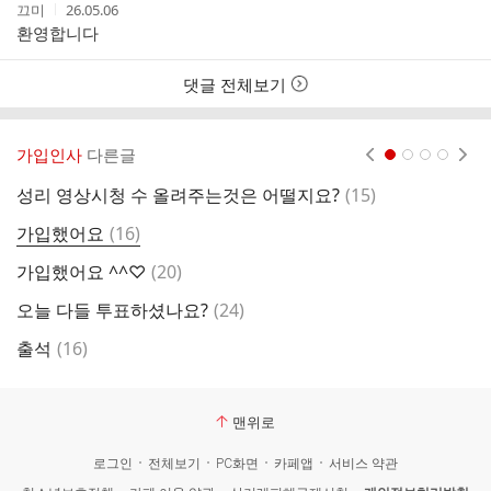
작
작
끄미
26.05.06
성
성
환영합니다
자
시
간
댓글 전체보기
가입인사
다른글
현재페이지 1
2
3
4
댓
성리 영상시청 수 올려주는것은 어떨지요?
(
15
)
안
글
댓
가입했어요
(
16
)
글
댓
가입했어요 ^^♡
(
20
)
찐
글
댓
오늘 다들 투표하셨나요?
(
24
)
가
글
댓
출석
(
16
)
글
맨위로
로그인
전체보기
PC화면
카페앱
서비스 약관