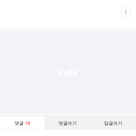
현
재
게
시
글
추
가
기
능
열
기
댓
댓글
16
댓글쓰기
답글쓰기
글
댓