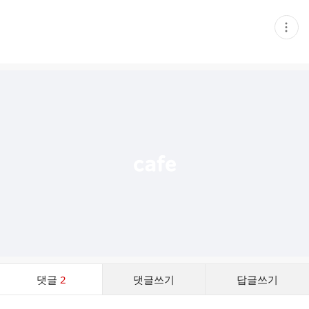
현
재
게
시
글
추
가
기
능
열
기
댓
댓글
2
댓글쓰기
답글쓰기
글
댓