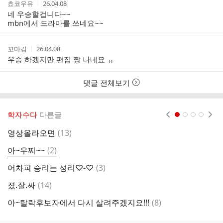
작
작
쵸코우유
26.04.08
글
성
성
네 우승할겁니다~~
리
자
시
mbn에서 드라마를 쓰네요~~
스
간
트
작
작
꼬마김
26.04.08
성
성
우승 하겠지만 편집 짱 나네요 ㅠ
자
시
간
댓글 전체보기
학자수다
다른글
현재페이지 1
2
3
4
댓
영상올라오면
(
13
)
넘
글
댓
아~우찌~~
(
2
)
D
글
댓
어차피 승리는 성리♡-♡
(
3
)
성
글
댓
졌.잘.싸
(
14
)
어
글
댓
아~탈락후보자에서 다시 살려주겠지요!!!
(
8
)
성
글