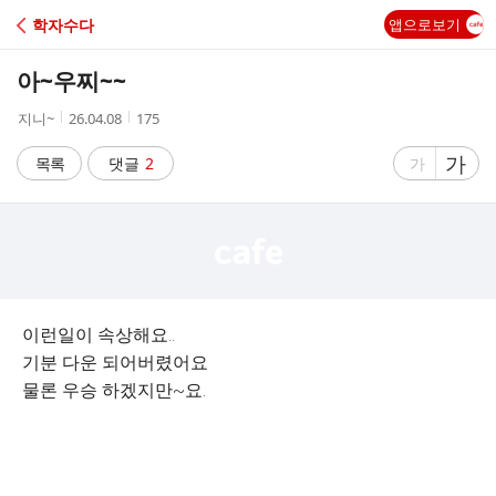
C
학자수다
앱으로보기
A
아~우찌~~
F
작
작
조
지니~
26.04.08
175
성
성
회
E
자
시
수
글
가
글
목록
댓글
2
가
간
자
자
크
크
기
기
크
작
게
게
이런일이 속상해요..
기분 다운 되어버렸어요
물론 우승 하겠지만~요.