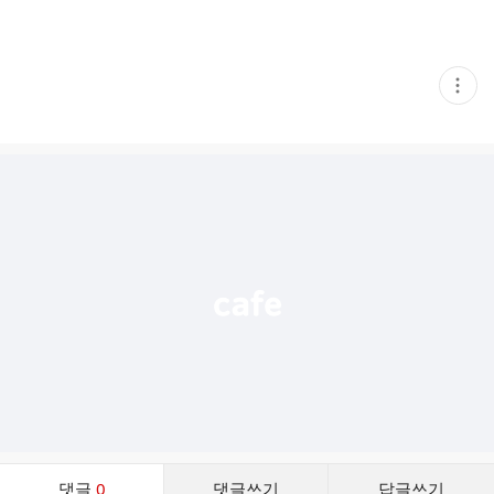
현
재
게
시
글
추
가
기
능
열
기
댓
댓글
0
댓글쓰기
답글쓰기