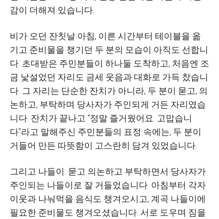
감이 더해져 있습니다
.
비가 오던 잔칫날 아침
,
이른 시간부터 테이블을 옮
기고 준비물을 챙기던 두 분의 모습이 아직도 선합니
다
.
초대받은 주민분들이 하나둘 도착하고
,
처음엔 조
금 낯설었던 자리도 금세 웃음과 대화로 가득 찼습니
다
.
그 자리는 단순한 잔치가 아니라
,
두 분이 묻고
,
의
논하고
,
부탁하며 당사자가 주인되게 거든 자리였습
니다
.
잔치가 끝나고
“
정말 즐거웠어요
.
고맙습니
다
”
라고 말해주신 주민분들의 표정 속에는
,
두 분이
거들어 만든 따뜻함이 고스란히 담겨 있었습니다
.
그리고 나들이
.
묻고 의논하고 부탁하면서 당사자가
주인되는 나들이로 잘 거들었습니다
.
아침부터 각자
이웃과 나눠먹을 음식도 챙겨오시고
,
계곡 나들이에
필요한 준비물도 챙겨오셨습니다
.
서로 도우며 짐을