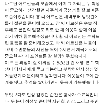
나르던 어르신들의 모습에서 이미 그 자리는 두 학생
이 중요하게 생각했던 자주성과 공생성을 잘 보여준
모습이었습니다
.
홍 씨 어르신은 새벽부터 방앗간에
들러 절편을 준비해 오셨고
,
장 씨 어르신은 수술 직
후에도 본인의 일정도 뒤로 한 채 이웃과 함께 어울
리기 위해 참여해주셨습니다
.
황 씨 어르신은 부탁드
린 물품을 잘 준비해오셨고
,
박 씨 어르신은 나들이
내내 주민분들의 사진을 찍어주시면서 계곡에서의
중요한
4
가지 포인트를 잘 설명해주셨습니다
.
이 모든 과정이 잘 이뤄질 수 있었던 건 채영
,
연수 학
생이 당사자에게 묻고 의논하고 부탁하면서 성심껏
거들었기 때문이라고 생각합니다
.
이웃들이 모여 관
계를 맺고
,
추억을 쌓아가면서 웃음이 가득했습니다
.
무엇보다도 인상 깊었던 순간은 당사자 수료식입니
다
.
두 분이 정성껏 준비한 사진첩
,
영상
,
그리고 주민