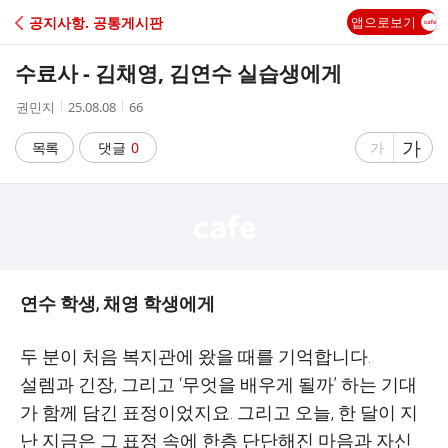
C
공지사항. 공통게시판
앱으로보기
A
수료사 - 김채영, 김연수 실습생에게
F
작
작
조
권민지
25.08.08
66
성
성
회
E
자
시
수
글
가
글
목록
댓글
0
가
간
자
자
크
크
기
기
크
작
게
게
연수 학생
,
채영 학생에게
두 분이 처음 복지관에 왔을 때를 기억합니다
.
설렘과 긴장
,
그리고
‘
무엇을 배우게 될까
’
하는 기대
가 함께 담긴 표정이었지요
.
그리고 오늘
,
한 달이 지
난 지금은 그 표정 속에 한층 단단해진 마음과 자신