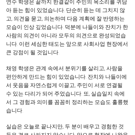
연수 학생은 끝까지 한결같이 주민의 목소리를 귀담
아 듣는 힘이 있었습니다
.
단순히 듣는 데 그치지 않
고
,
의견을 묻고
,
의논하며 다음 계획에 잘 반영하는
모습이 인상 깊었습니다
.
덕분에 나들이와 잔치가 한
사람의 의견이 아니라 모두의 의견으로 완성되었습
니다
.
이런 세심한 태도는 앞으로 사회사업 현장에서
큰 강점이 될 것입니다
.
채영 학생은 관계 속에서 분위기를 살리고
,
사람을
편안하게 만드는 힘이 있었습니다
.
잔치와 나들이에
서 웃음을 자연스럽게 이끌고
,
주민이 서로 연결될
수 있는 다리가 되어 주었습니다
.
또
,
실습일지 속에
서 그 경험과 의미를 꼼꼼히 정리하는 모습도 훌륭했
습니다
.
실습은 오늘로 끝나지만
,
두 분이 배우고 경험한 것
들은 결코 사라지지 않습니다
.
앞으로 현장에 나왔을