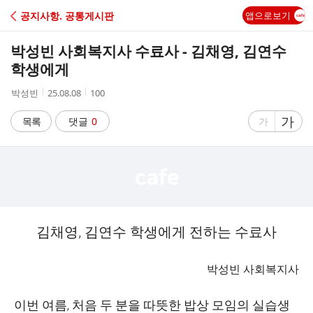
C
공지사항. 공통게시판
앱으로보기
A
박성빈 사회복지사 수료사 - 김채영, 김연수
F
학생에게
작
작
조
박성빈
25.08.08
100
E
성
성
회
자
시
수
글
가
글
목록
댓글
0
가
간
자
자
크
크
기
기
크
작
게
게
김채영
,
김연수 학생에게 전하는 수료사
박성빈 사회복지사
이번 여름
,
처음 두 분을 따뜻한 밥상 모임의 실습생