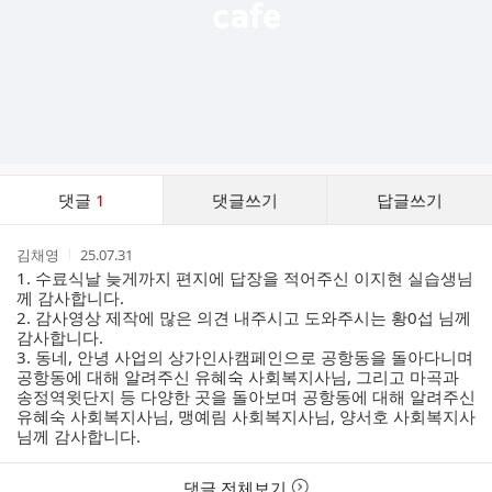
댓
댓글
1
댓글쓰기
답글쓰기
글
댓
작
작
김채영
25.07.31
글
성
성
1. 수료식날 늦게까지 편지에 답장을 적어주신 이지현 실습생님
리
자
시
께 감사합니다.
스
간
2. 감사영상 제작에 많은 의견 내주시고 도와주시는 황0섭 님께
트
감사합니다.
3. 동네, 안녕 사업의 상가인사캠페인으로 공항동을 돌아다니며
공항동에 대해 알려주신 유혜숙 사회복지사님, 그리고 마곡과
송정역윗단지 등 다양한 곳을 돌아보며 공항동에 대해 알려주신
유혜숙 사회복지사님, 맹예림 사회복지사님, 양서호 사회복지사
님께 감사합니다.
댓글 전체보기