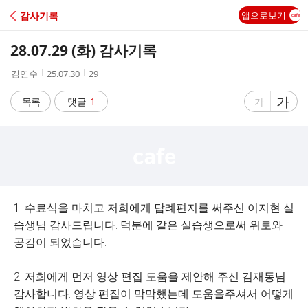
C
감사기록
앱으로보기
A
28.07.29 (화) 감사기록
F
작
작
조
김연수
25.07.30
29
성
성
회
E
자
시
수
글
가
글
목록
댓글
1
가
간
자
자
크
크
기
기
크
작
게
게
1. 수료식을 마치고 저희에게 답례편지를 써주신 이지현 실
습생님 감사드립니다. 덕분에 같은 실습생으로써 위로와
공감이 되었습니다.
2. 저희에게 먼저 영상 편집 도움을 제안해 주신 김재동님
감사합니다. 영상 편집이 막막했는데 도움을주셔서 어떻게