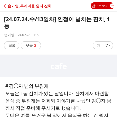
C
손가영_우리마을 쉼터 잔치
앱으로보기
A
[24.07.24.수/13일차] 인정이 넘치는 잔치, 1
F
동
작
작
조
손가영
24.07.28
109
E
성
성
회
자
시
수
글
가
글
목록
댓글
2
가
간
자
자
크
크
기
기
크
작
게
게
# 김◯자 님의 부침개
오늘은 1동 잔치가 있는 날입니다. 잔치에서 마련할
음식 중 부침개는 저희와 이야기를 나눴던 김◯자 님
께서 직접 준비해 주시기로 했습니다.
무더운 여름, 뜨거운 불 앞에서 음식을 하는 건 쉽지