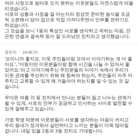
여러 사정으로 쉼터로 오지 못하는 이웃분들도 자연스럽게 떠올
리셨습니다.
서로의 상황과 사정을 잘 아는지라 정성껏 준비한 음식을 조금
씩 소분해서 담아 집으로 직접 가져다주면서 안부를 전하기도
하셨습니다.
그 모습을 보니 1동의 특성인 서로를 생각하고 위하는 마음, 끈
끈한 연결과 결속력 등이 잘 드러났던 잔치라고 생각했습니다.
작
작
권민지
24.08.10
성
성
‘모이니까 좋지요. 이웃 주민들이랑 모여서 이야기하는 게 더 좋
자
시
아요.’, ‘더웠지만 이웃분들이랑 함께 시간을 나눌 수 있어서 좋
간
았어요.’라고 이야기해주신 주민분들의 이야기 속에서 우리가
이웃 관계를 주선하기 위해 왜 힘써야 하는지, 주민들이 자주 마
주치고 교류할 수 있게 왜 거들어야 하는지를 알 수 있는 것 같
습니다.
무더운 여름 각 동 잔치에서 만나는 분들이 돕고 나누는 관계가
될 수 있게, 서로의 안부가 궁금하고 인사하는 사이로 발전할 수
있게 잘해주고 있습니다.
가영 학생 덕분에 이웃분들이 서로를 생각하는 마음이 커지고
우리 동네가 정겨워서 살만하다고 느끼는 분들이 더욱 많아질
겁니다. 내일 있을 2동과 3동 잔치도 기대됩니다.