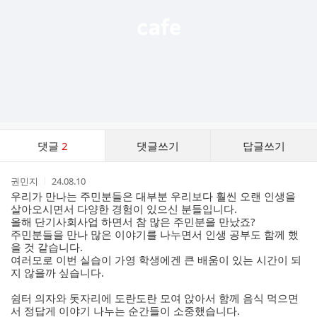
댓
댓글
2
댓글쓰기
답글쓰기
글
댓
작
작
권민지
24.08.10
글
성
성
우리가 만나는 주민분들은 대부분 우리보다 훨씬 오랜 인생을
리
자
시
살아오시면서 다양한 경험이 있으신 분들입니다.
스
간
올해 단기사회사업 하면서 참 많은 주민분을 만났죠?
트
주민분들을 만나 많은 이야기를 나누면서 인생 공부도 함께 했
을 것 같습니다.
여러모로 이번 실습이 가영 학생에겐 큰 배움이 있는 시간이 되
지 않을까 싶습니다.
쉼터 의자와 돗자리에 도란도란 모여 앉아서 함께 음식 먹으면
서 정답게 이야기 나누는 순간들이 소중했습니다.