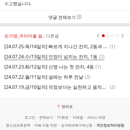
수고했습니다.
댓글 전체보기
손가영_우리마을 쉼..
다른글
현재페이지 1
2
3
4
댓
[24.07.25.목/14일차] 빠르게 지나간 잔치, 2동과 3동
(
1
)
글
댓
[24.07.24.수/13일차] 인정이 넘치는 잔치, 1동
(
2
)
[
글
댓
[24.07.23.화/12일차] 신명 나는 첫 잔치, 4동
(
1
)
[
글
댓
[24.07.22.월/11일차] 설레는 하루 전날
(
3
)
[
글
댓
[24.07.19.금/10일차] 걱정보다는 실천하고 움직이기
(
2
)
[
글
맨위로
로그인
전체보기
PC화면
카페앱
서비스 약관
청소년보호정책
카페 이용 약관
상거래피해구제신청
개인정보처리방침