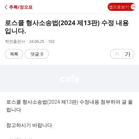
C
추록/정오표
앱으로보기
A
로스쿨 형사소송법(2024 제13판) 수정 내용
F
입니다.
작
작
조
학연출판사
24.06.25
102
E
성
성
회
자
시
수
글
가
글
목록
댓글
0
가
간
자
자
크
크
기
기
크
작
게
게
로스쿨 형사소송법(2024 제13판) 수정내용 첨부하여 글 올
립니다.
참고하시기 바랍니다.