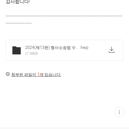
감사합니다!
---------------------------------------------------------------------------------
------------------
2024(제13판) 형사소송법 수정부분입니다
.hwp
27.50KB
첨부된 파일이
1
개 있습니다.
현
재
게
시