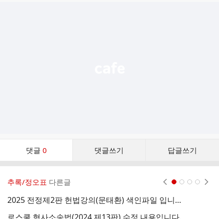
글
추
가
기
능
열
기
댓
댓글
0
댓글쓰기
답글쓰기
글
댓
글
추록/정오표
다른글
현재페이지 1
2
3
4
리
스
2025 전정제2판 헌법강의(문태환) 색인파일 입니다.
2
트
로스쿨 형사소송법(2024 제13판) 수정 내용입니다.