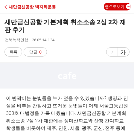
C
새만금신공항 백지화운동
앱으로보기
A
새만금신공항 기본계획 취소소송 2심 2차 재
F
판 후기
작
작
조
전북녹색연합
26.05.14
34
E
성
성
회
자
시
수
글
가
글
목록
댓글
0
가
간
자
자
크
크
기
기
크
작
게
게
이 반짝이는 눈빛들을 누가 덮을 수 있겠습니까? 생명과 진
실을 비추는 간절하고 뜨거운 눈빛들이 어제 서울고등법원
303호 대법정을 가득 메웠습니다. 새만금신공항 기본계획
취소소송 2심 2차 재판에는 성미산학교와 산청 간디학교
학생들을 비롯하여 제주, 인천, 서울, 광주, 군산, 전주 등에