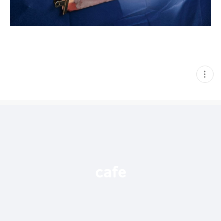
현
재
게
시
글
추
가
기
능
열
기