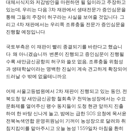
대체서식지와 저감방안을 마련하면 될 일이라고 주장하고
있는데, 우리는 다음 3차 재판에서 생태전문가 증인심문을
통해 그들의 주장이 허구라는 사실을 보여줄 것입니다. 그
리고 4차 재판에서는 우리쪽 조류충돌 전문가 증인심문을
진행할 예정입니다.
국토부측은 이 재판이 빨리 종결되기를 바란다고 했습니
다. 왜 아니겠습니까. 변론이 진행되고 증인심문이 진행될
수록 새만금신공항의 허구와 쓸모 없음, 조류충돌 위험성
과 생태학살이라는 명백한 진실이 계속 견고하게 확장되어
드러날 수 밖에 없을테니까요.
어제 서울고등법원에서 2차 재판이 진행되고 있는 동안, 전
북도청 앞 새만금신공항 철회촉구 천막농성장에서는 수요
문화제를 열어주신 팽수 동지들이 도청 현관 앞까지 진출
하여 한 바탕 신나게 놀고, 밤에는 급한 SOS 요청에 목서윤
전북녹색연합 운영위원님이 기꺼이 농성장으로 달려와 취
침지킴이를 맡아주시고 오늘 농성 1559일차 아침을 환히