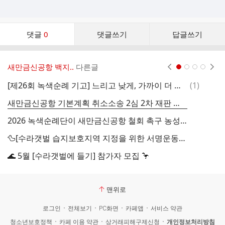
댓
댓글
0
댓글쓰기
답글쓰기
글
댓
글
새만금신공항 백지..
다른글
현재페이지 1
2
3
4
리
스
댓
[제26회 녹색순례 기고] 느리고 낮게, 가까이 더 가까이
(
1
)
트
글
새만금신공항 기본계획 취소소송 2심 2차 재판 후기

2026 녹색순례단이 새만금신공항 철회 촉구 농성장에 보내는 엽서
🦆[수라갯벌 습지보호지역 지정을 위한 서명운동]에 동참해주세요!💚
🌊 5월 [수라갯벌에 들기] 참가자 모집 🦩
수
맨위로
로그인
전체보기
PC화면
카페앱
서비스 약관
청소년보호정책
카페 이용 약관
상거래피해구제신청
개인정보처리방침