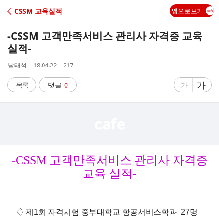
C
CSSM 교육실적
앱으로보기
A
-CSSM 고객만족서비스 관리사 자격증 교육
F
실적-
작
작
조
남태석
18.04.22
217
E
성
성
회
자
시
수
글
가
글
목록
댓글
0
가
간
자
자
크
크
기
기
크
작
게
게
-CSSM 고객만족서비스 관리사 자격증
교육 실적-
◇ 제1회 자격시험 중부대학교 항공서비스학과 27명