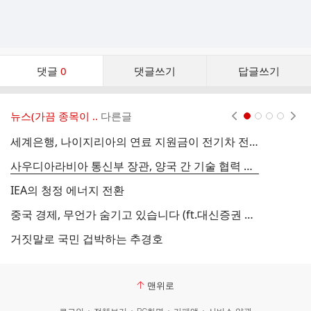
댓
댓글
0
댓글쓰기
답글쓰기
글
댓
글
뉴스(가끔 종목이 ..
다른글
현재페이지 1
2
3
4
리
스
세계은행, 나이지리아의 연료 지원금이 전기차 전환 저해 나이지리아 Vanguard, electrive.com 2023/07/05
트
사우디아라비아 통신부 장관, 양국 간 기술 협력 위해 중국 방문 사우디아라비아 Arab News. ACWA Power 2023/07/
IEA의 청정 에너지 전환
해
중국 경제, 무언가 숨기고 있습니다 (ft.대신증권 이경민 팀장 2부)
거짓말로 국민 겁박하는 추경호
한
맨위로