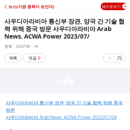
C
뉴스(가끔 종목이 보인다)
앱으로보기
A
사우디아라비아 통신부 장관, 양국 간 기술 협
F
력 위해 중국 방문 사우디아라비아 Arab
News. ACWA Power 2023/07/
E
작
작
조
힘힘
23.07.06
14
성
성
회
자
시
수
글
가
글
목록
댓글
0
가
간
자
자
크
크
기
기
크
작
게
게
사우디아라비아 통신부 장관, 양국 간 기술 협력 위해 중국
방문
사우디아라비아
Arab News. ACWA Power
2023/07/04