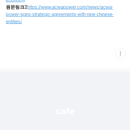
원문링크2
https://www.acwapower.com/news/acwa-
power-signs-strategic-agreements-with-nine-chinese-
entities/
현
재
게
시
글
추
가
기
능
열
기