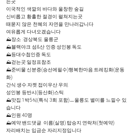
는곳
이국적인 색깔의 바다와 울창한 숲길
신비롭고 황홀한 절경이 펼쳐지는곳
때묻지 않은 천혜의 자연을 만나러갑니다
여유롭게 다녀오겠습니다
⛰장소 :경상북도 울릉군
⛰블랙야크 섬&산 인증:성인봉.독도
⛰등대수첩인증:독도
⛰걷는곳:일정표참조
⛰준비물:신분증(승선에필수)행복한마음.트레킹화(운동
화)
간식.생수.자켓.접이우산.우의.
성인봉 등반시(등산화)스틱.
⛰맛집:1박5식(특식 3회 포함)ㅡ울릉도 별미를 느낄수 있
습니다
⛰인원:40명
⛰예약:밴드댓글. 이름(실명).탑승지.연락처(첫예약)
자리배치는 입금순 자리지정입니다