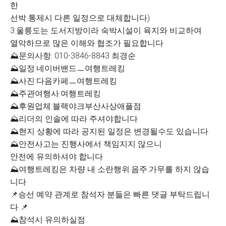
한
선박 통제시 다른 일정으로 대체합니다)
3.울릉도는 도서지방이라 숙박시설이 육지와 비교하여
열악하므로 많은 이해와 협조가 필요합니다
⛰문의사항: 010-3846-8843 최경순
⛰일정:네이버밴드ㅡ여행트레킹
⛰사진:다음카페ㅡ여행트레킹
⛰주관여행사:여행트레킹
⛰후원업체:블랙야크부산사상애플점
⛰리더의 인솔에 따라 주셔야합니다
⛰현지 상황에 따라 공지된 일정은 변경될수도 있습니다
⛰안전사고는 진행사에서 책임지지 않으니
안전에 유의하셔야 합니다
⛰여행트레킹은 차량 내 소란행위.음주.가무를 하지 않습
니다
📌승선 예약 관계로 참석자 분들은 빠른 댓글 부탁드립니
다 📌
⛰참석시 유의하실점