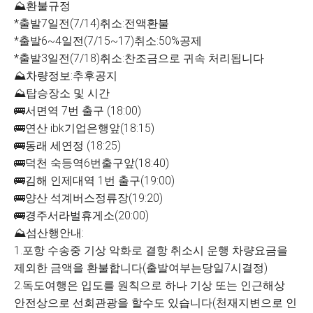
⛰환불규정
*출발7일전(7/14)취소:전액환불
*출발6~4일전(7/15~17)취소:50%공제
*출발3일전(7/18)취소:찬조금으로 귀속 처리됩니다
⛰차량정보:추후공지
⛰탑승장소 및 시간
🚌서면역 7번 출구 (18:00)
🚌연산 ibk기업은행앞(18:15)
🚌동래 세연정 (18:25)
🚌덕천 숙등역6번출구앞(18:40)
🚌김해 인제대역 1번 출구(19:00)
🚌양산 석계버스정류장(19:20)
🚌경주서라벌휴게소(20:00)
⛰섬산행안내:
1.포항 수송중 기상 악화로 결항 취소시 운행 차량요금을
제외한 금액을 환불합니다(출발여부는당일7시결정)
2.독도여행은 입도를 원칙으로 하나 기상 또는 인근해상
안전상으로 선회관광을 할수도 있습니다(천재지변으로 인