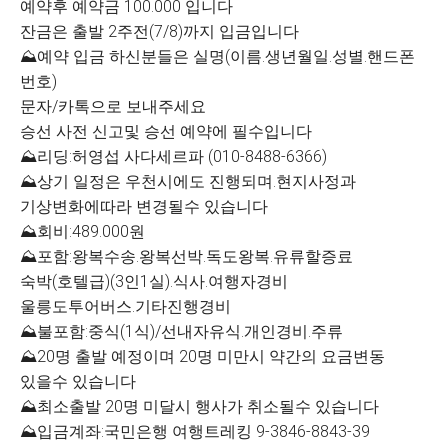
예약후 예약금 100.000 입니다
잔금은 출발 2주전(7/8)까지 입금입니다
⛰예약 입금 하신분들은 실명(이름.생년월일.성별.핸드폰
번호)
문자/카톡으로 보내주세요
승선 사전 신고및 승선 예약에 필수입니다
⛰리딩:허영섭 사다세르파 (010-8488-6366)
⛰상기 일정은 우천시에도 진행되며.현지사정과
기상변화에따라 변경될수 있습니다
⛰회비:489.000원
⛰포함:왕복수송.왕복선박.독도왕복.유류할증료
숙박(호텔급)(3인1실).식사.여행자경비
울릉도투어버스.기타진행경비
⛰불포함:중식(1식)/선내자유식.개인경비.주류
⛰20명 출발 예정이며 20명 미만시 약간의 요금변동
있을수 있습니다
⛰최소출발 20명 미달시 행사가 취소될수 있습니다
⛰입금계좌:국민은행 여행트레킹 9-3846-8843-39