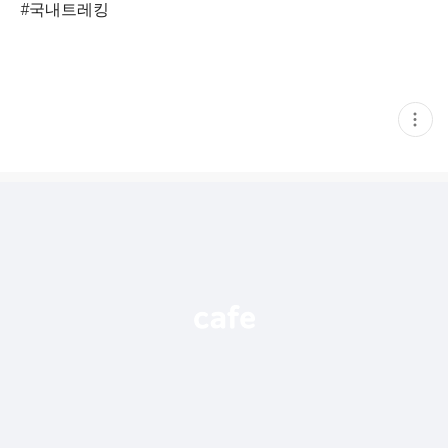
#국내트레킹
현
재
게
시
글
추
가
기
능
열
기