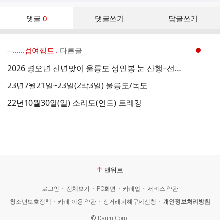
댓
댓글
0
댓글쓰기
답글쓰기
글
댓
글
─‥‥‥섬여행트..
다른글
현재페이지 1
리
스
2026 병오년 신년맞이 울릉도 성인봉 눈 산행+선상일출 패키지 3일
트
23년7월21일~23일(2박3일) 울릉도/독도
22년10월30일(일) 소리도(연도) 트레킹
맨위로
로그인
전체보기
PC화면
카페앱
서비스 약관
청소년보호정책
카페 이용 약관
상거래피해구제신청
개인정보처리방침
©
Daum Corp.