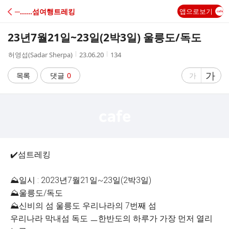
C
─‥‥‥섬여행트레킹
앱으로보기
A
23년7월21일~23일(2박3일) 울릉도/독도
F
작
작
조
허영섭(Sadar Sherpa)
23.06.20
134
성
성
회
E
자
시
수
글
가
글
목록
댓글
0
가
간
자
자
크
크
기
기
크
작
게
게
✔️섬트레킹
⛰일시 : 2023년7월21일~23일(2박3일)
⛰울릉도/독도
⛰신비의 섬 울릉도 우리나라의 7번째 섬
우리나라 막내섬 독도 ㅡ한반도의 하루가 가장 먼저 열리