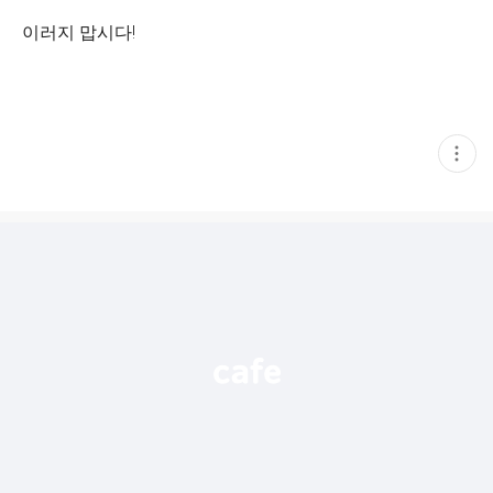
이러지 맙시다!
현
재
게
시
글
추
가
기
능
열
기