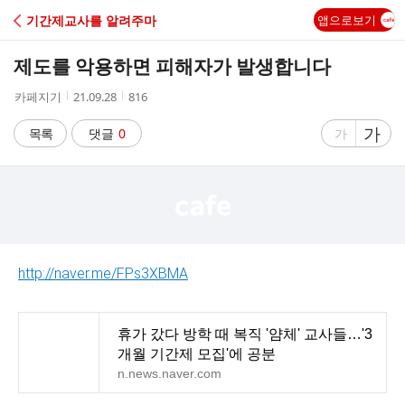
C
기간제교사를 알려주마
앱으로보기
A
제도를 악용하면 피해자가 발생합니다
F
작
작
조
카페지기
21.09.28
816
성
성
회
E
자
시
수
글
가
글
목록
댓글
0
가
간
자
자
크
크
기
기
크
작
게
게
http://naver.me/FPs3XBMA
휴가 갔다 방학 때 복직 '얌체' 교사들…'3
개월 기간제 모집'에 공분
n.news.naver.com