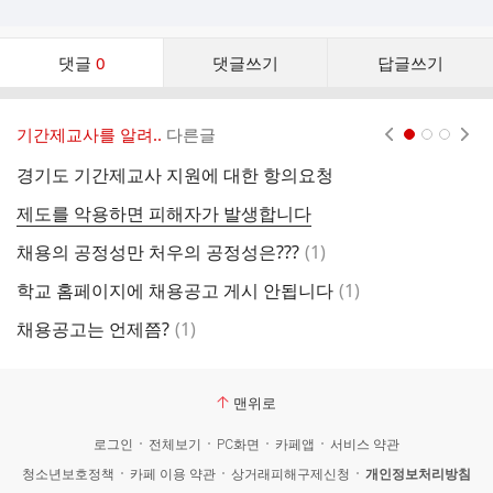
댓
댓글
0
댓글쓰기
답글쓰기
글
댓
글
기간제교사를 알려..
다른글
현재페이지 1
2
3
리
스
경기도 기간제교사 지원에 대한 항의요청
트
제도를 악용하면 피해자가 발생합니다
시
댓
채용의 공정성만 처우의 공정성은???
(
1
)
글
댓
학교 홈페이지에 채용공고 게시 안됩니다
(
1
)
온
글
댓
채용공고는 언제쯤?
(
1
)
계
글
맨위로
로그인
전체보기
PC화면
카페앱
서비스 약관
청소년보호정책
카페 이용 약관
상거래피해구제신청
개인정보처리방침