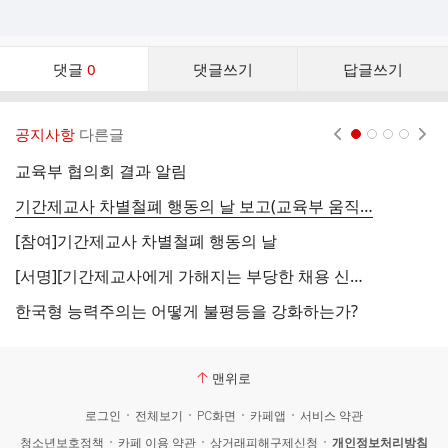
댓
댓글
0
댓글쓰기
답글쓰기
글
댓
글
공지사항
다른글
현재페이지 1
2
3
4
리
스
교육부 협의회 결과 알림
차
트
기간제교사 차별철폐 행동의 날 보고(교육부 움직이다)
교
[참여]기간제교사 차별철폐 행동의 날
비
[서명][기간제교사에게 가해지는 부당한 채용 신체검사, 마약검사 시정하라!]
새
한국형 능력주의는 어떻게 불평등을 강화하는가?
지
맨위로
로그인
전체보기
PC화면
카페앱
서비스 약관
청소년보호정책
카페 이용 약관
상거래피해구제신청
개인정보처리방침