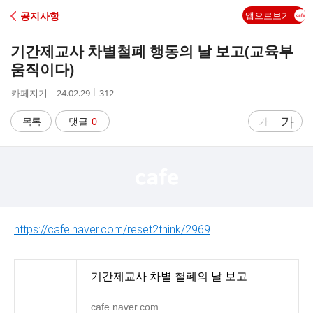
C
공지사항
앱으로보기
A
기간제교사 차별철폐 행동의 날 보고(교육부
F
움직이다)
작
작
조
카페지기
24.02.29
312
E
성
성
회
자
시
수
글
가
글
목록
댓글
0
가
간
자
자
크
크
기
기
크
작
게
게
https://cafe.naver.com/reset2think/2969
기간제교사 차별 철폐의 날 보고
cafe.naver.com