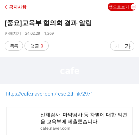
C
공지사항
앱으로보기
A
[중요]
교육부 협의회 결과 알림
F
작
작
조
카페지기
24.02.29
1,369
성
성
회
E
자
시
수
글
가
글
목록
댓글
0
가
간
자
자
크
크
기
기
크
작
게
게
https://cafe.naver.com/reset2think/2971
신체검사, 마약검사 등 차별에 대한 의견
을 교육부에 제출했습니다.
cafe.naver.com