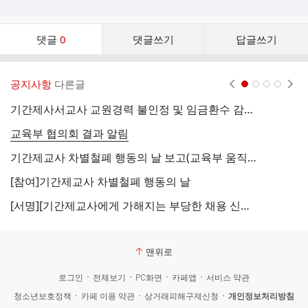
댓
댓글
0
댓글쓰기
답글쓰기
글
댓
글
공지사항
다른글
현재페이지 1
2
3
4
리
스
기간제사서교사 교원경력 불인정 및 임금환수 감사 규타 연대 서명
한
트
교육부 협의회 결과 알림
차
기간제교사 차별철폐 행동의 날 보고(교육부 움직이다)
교
[참여]기간제교사 차별철폐 행동의 날
비
[서명][기간제교사에게 가해지는 부당한 채용 신체검사, 마약검사 시정하라!]
새
맨위로
로그인
전체보기
PC화면
카페앱
서비스 약관
청소년보호정책
카페 이용 약관
상거래피해구제신청
개인정보처리방침