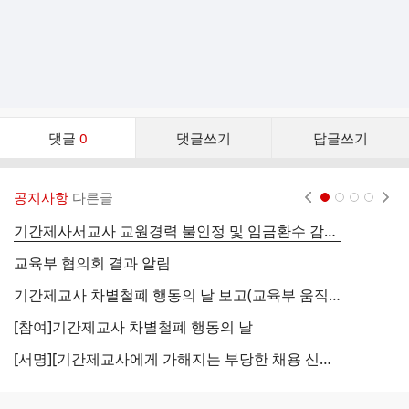
댓
댓글
0
댓글쓰기
답글쓰기
글
댓
글
공지사항
다른글
현재페이지 1
2
3
4
리
스
기간제사서교사 교원경력 불인정 및 임금환수 감사 규타 연대 서명
한
트
교육부 협의회 결과 알림
차
기간제교사 차별철폐 행동의 날 보고(교육부 움직이다)
교
[참여]기간제교사 차별철폐 행동의 날
비
[서명][기간제교사에게 가해지는 부당한 채용 신체검사, 마약검사 시정하라!]
새