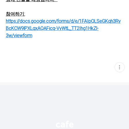
참여하기:
https://docs.google.com/forms/d/e/1FAIpQLSeGKqh3Ry
BcKCW9lPXLqxAQAFicq-VyWtL_TT2Ihg1HkZl-
3w/viewform
현
재
게
시
글
추
가
기
능
열
기