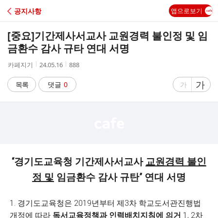
C
공지사항
앱으로보기
A
[중요]
기간제사서교사 교원경력 불인정 및 임
F
금환수 감사 규타 연대 서명
작
작
조
카페지기
24.05.16
888
E
성
성
회
자
시
수
글
가
글
목록
댓글
0
가
간
자
자
크
크
기
기
크
작
게
게
“경기도교육청 기간제사서교사
교원경력 불인
정 및
임금환수 감사 규탄” 연대 서명
1. 경기도교육청은 2019년부터 제3차 학교도서관진행법
개정에 따라
독서교육정책과 인력배치지침에 의거
1, 2차