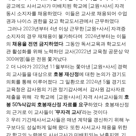
공고에도 사서교사가 미배치된 학교에 [교원+사서] 자격
동시 소지자를 채용하였다. 이들은 교사로 채용되어 수업
권과 나이스 권한을 갖고 학교도서관에서 근무하였다.
그러나 2023년부터 4년 이상 근무한 [교원+사서] 자격증
소지자의 경우 재채용이 불가하다며 2024년부터는 이들
의
채용을 전면 금지하였다.
그동안 독서교육과 학교도서
관 활성화를 위해 노력하던 교사(2022년 교육청 공문상 약
300여명)들은 전원 쫓겨났다.
2. 더 나아가 2023년 11월부터는 쫓아낸 [교원+사서] 경력
의 교사들을 대상으로
호봉 재산정
에 대한 논의가 경기도
의회를 통해 이루어졌다. 그 일환으로 2024년 5월 경기도
교육청은 감사원의 기관 정기감사에서 감사원 감사자료
제출을 위해 각 학교에 [교원+사서] 자격 사서교사들의
호
봉 50%삭감의 호봉재산정 자료를 요구
하였다. 호봉재산정
의 근거로 이 교사들이
‘무자격 교사’
라는 것이다.
3. 우리 기간제사서교사들은 매년 계약을 갱신하기 위해 누
구보다도 성실하게 일해 왔다. 또한 사서교사 채용을 위한
각 학교의 노력에도 사서교사가 미배치되는 낙후지역, 기