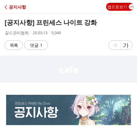
C
공지사항
앱으로보기
A
[공지사항] 프린세스 나이트 강화
F
작
작
조
길드관리협회
25.03.13
5,049
성
성
회
E
자
시
수
글
가
글
목록
댓글
1
가
간
자
자
크
크
기
기
크
작
게
게