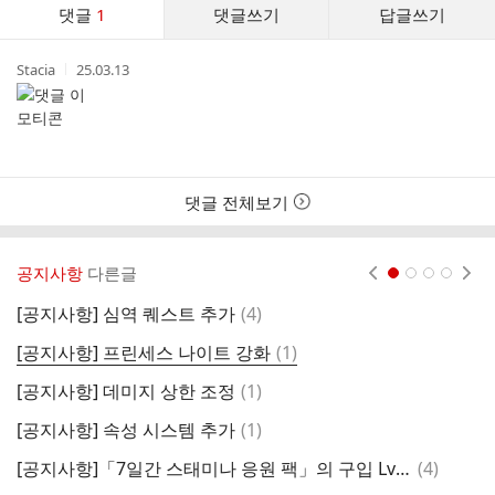
댓
추
댓글
1
댓글쓰기
답글쓰기
글
가
기
댓
능
작
작
Stacia
25.03.13
글
열
성
성
기
리
자
시
스
간
트
댓글 전체보기
공지사항
다른글
현재페이지 1
2
3
4
댓
[공지사항] 심역 퀘스트 추가
(
4
)
글
댓
[공지사항] 프린세스 나이트 강화
(
1
)
글
댓
[공지사항] 데미지 상한 조정
(
1
)
[
글
댓
[공지사항] 속성 시스템 추가
(
1
)
[
글
댓
[공지사항]「7일간 스태미나 응원 팩」의 구입 Lv 제한 해제 안내
(
4
)
[
글