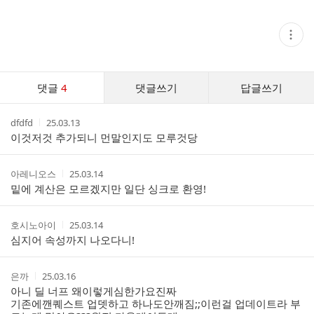
현
재
게
시
글
댓
추
댓글
4
댓글쓰기
답글쓰기
글
가
기
댓
능
작
작
dfdfd
25.03.13
글
열
성
성
이것저것 추가되니 먼말인지도 모루것당
기
리
자
시
스
간
트
작
작
아레니오스
25.03.14
성
성
밑에 계산은 모르겠지만 일단 싱크로 환영!
자
시
간
작
작
호시노아이
25.03.14
성
성
심지어 속성까지 나오다니!
자
시
간
작
작
은까
25.03.16
성
성
아니 딜 너프 왜이렇게심한가요진짜
자
시
기존에깬퀘스트 업뎃하고 하나도안깨짐;;이런걸 업데이트라 부
간