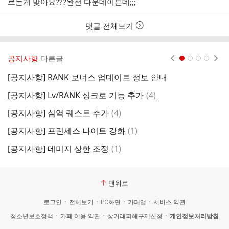
르는게 맞아요???완전 다운데이튼데;;;
댓글 전체보기
공지사항
다른글
현재페이지 1
2
3
4
[공지사항] RANK 보너스 업데이트 정보 안내
[
댓
[공지사항] Lv/RANK 싱크로 기능 추가
(
4
)
글
댓
[공지사항] 심역 퀘스트 추가
(
4
)
글
댓
[공지사항] 프린세스 나이트 강화
(
1
)
글
댓
[공지사항] 데미지 상한 조정
(
1
)
[
글
맨위로
로그인
전체보기
PC화면
카페앱
서비스 약관
청소년보호정책
카페 이용 약관
상거래피해구제신청
개인정보처리방침