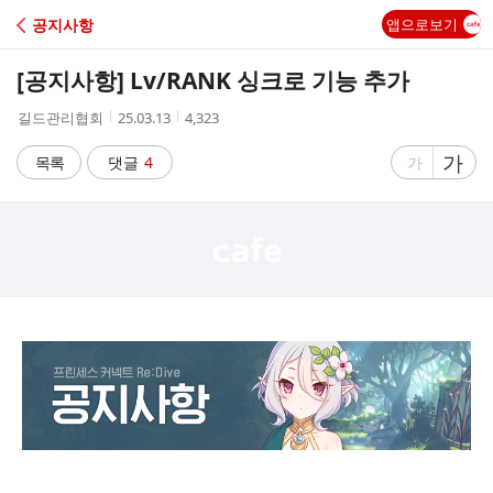
C
공지사항
앱으로보기
A
[공지사항] Lv/RANK 싱크로 기능 추가
F
작
작
조
길드관리협회
25.03.13
4,323
성
성
회
E
자
시
수
글
가
글
목록
댓글
4
가
간
자
자
크
크
기
기
크
작
게
게