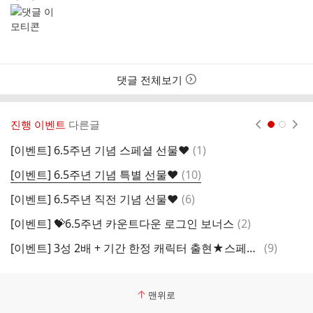
성
성
자
시
간
댓글 전체보기
진행 이벤트
다른글
현재페이지 1
2
댓
[이벤트] 6.5주년 기념 스페셜 선물❤️
(
1
)
[
글
댓
[이벤트] 6.5주년 기념 특별 선물❤️
(
10
)
글
댓
[이벤트] 6.5주년 직전 기념 선물❤️
(
6
)
글
댓
[이벤트] 💝6.5주년 카운트다운 로그인 보너스
(
2
)
글
댓
[이벤트] 3성 2배 + 기간 한정 캐릭터 출현★스페셜 페스 뽑기
(
9
)
글
맨위로