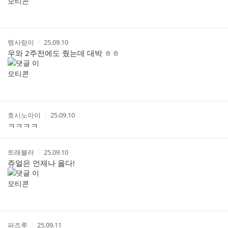
스
간
트
작
작
렝사랑이
25.09.10
성
성
우와 2주전에도 줬는데 대박 ㅎㅎ
자
시
간
작
작
호시노아이
25.09.10
성
성
ㅋㅋㅋㅋ
자
시
간
작
작
트래블러
25.09.10
성
성
쥬얼은 언제나 옳다!
자
시
간
작
작
파즈루
25.09.11