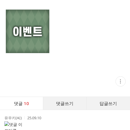
현
재
게
시
글
댓
추
댓글
10
댓글쓰기
답글쓰기
글
가
기
댓
능
작
작
유우키(씨)
25.09.10
글
열
성
성
기
리
자
시