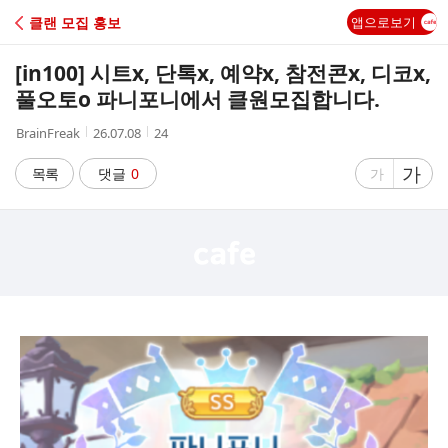
C
클랜 모집 홍보
앱으로보기
A
[in100] 시트x, 단톡x, 예약x, 참전콘x, 디코x,
F
풀오토o 파니포니에서 클원모집합니다.
작
작
조
BrainFreak
26.07.08
24
E
성
성
회
자
시
수
글
가
글
목록
댓글
0
가
간
자
자
크
크
기
기
크
작
게
게