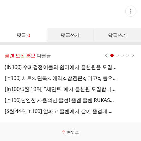
현
재
게
시
글
댓
추
댓글
0
댓글쓰기
답글쓰기
글
가
기
댓
능
글
열
클랜 모집 홍보
다른글
현재페이지 1
2
3
4
기
리
스
(IN100) 수퍼겁쟁이들의 쉼터에서 클랜원을 모집합니다.
트
[in100] 시트x, 단톡x, 예약x, 참전콘x, 디코x, 풀오토o 파니포니에서 클원모집합니다.
[
[In100/5월 19위] "세인트"에서 클랜원 모집합니다.(29/30)
[in100]편안한 자율적인 클전! 즐겜 클랜 RUKAS에서 한분 모집! 스펙 요구 없음. 뉴비,복귀,고인물 환영!(29/30)
[6월 44위 in100] 알파고 클랜에서 같이 즐겁게 게임하실분 모십니다! 풀오토 가능해요~
맨위로