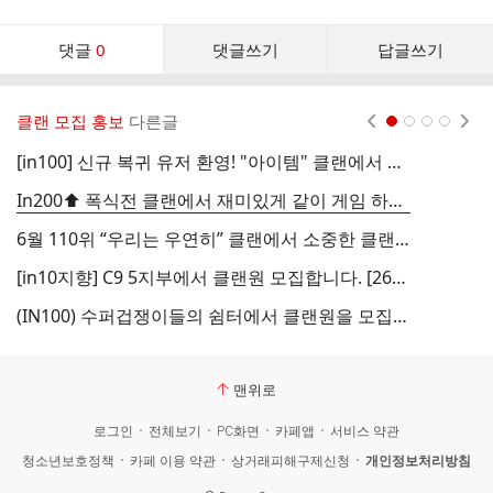
시
글
댓
추
댓글
0
댓글쓰기
답글쓰기
글
가
기
댓
능
글
열
클랜 모집 홍보
다른글
현재페이지 1
2
3
4
기
리
스
[in100] 신규 복귀 유저 환영! "아이템" 클랜에서 클랜원을 모집합니다. 풀오토가능 (26/30)
트
In200⬆️ 폭식전 클랜에서 재미있게 같이 게임 하실 클랜원 구해요 //풀오토3타가능 (29/30)
6월 110위 “우리는 우연히” 클랜에서 소중한 클랜원(10명) 모집합니다!
[in10지향] C9 5지부에서 클랜원 모집합니다. [26/30]
(IN100) 수퍼겁쟁이들의 쉼터에서 클랜원을 모집합니다.
맨위로
로그인
전체보기
PC화면
카페앱
서비스 약관
청소년보호정책
카페 이용 약관
상거래피해구제신청
개인정보처리방침