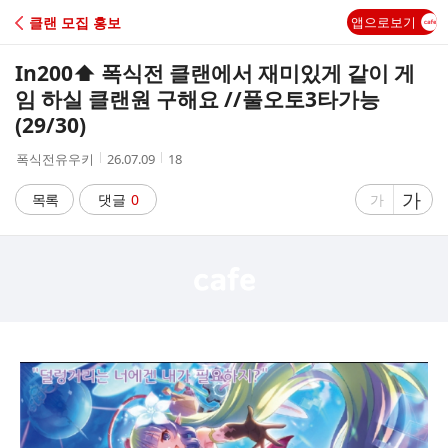
C
클랜 모집 홍보
앱으로보기
A
In200⬆️ 폭식전 클랜에서 재미있게 같이 게
F
임 하실 클랜원 구해요 //풀오토3타가능
(29/30)
E
작
작
조
폭식전유우키
26.07.09
18
성
성
회
자
시
수
글
가
글
목록
댓글
0
가
간
자
자
크
크
기
기
크
작
게
게