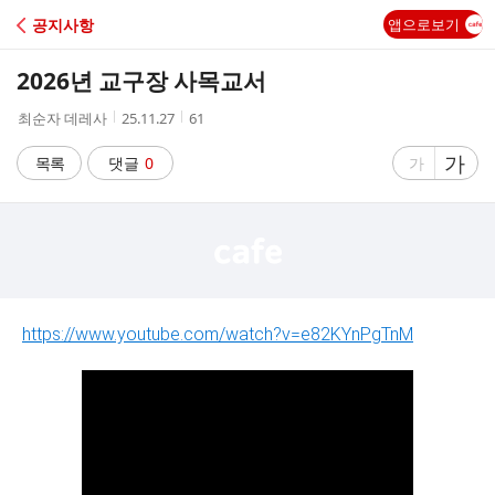
C
공지사항
앱으로보기
A
2026년 교구장 사목교서
F
작
작
조
최순자 데레사
25.11.27
61
성
성
회
E
자
시
수
글
가
글
목록
댓글
0
가
간
자
자
크
크
기
기
크
작
게
게
https://www.youtube.com/watch?v=e82KYnPgTnM