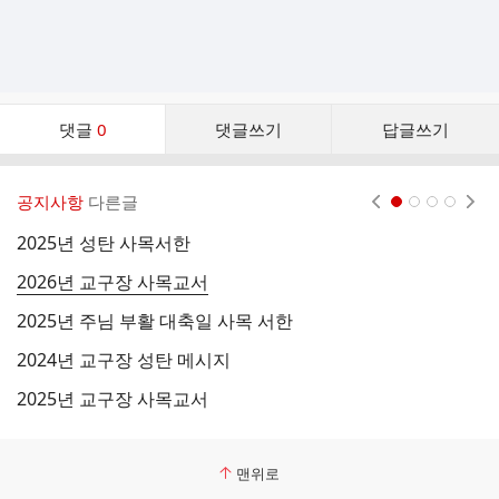
댓
댓글
0
댓글쓰기
답글쓰기
글
댓
글
공지사항
다른글
현재페이지 1
2
3
4
리
스
2025년 성탄 사목서한
2
트
2026년 교구장 사목교서
2
2025년 주님 부활 대축일 사목 서한
2
2024년 교구장 성탄 메시지
2
2025년 교구장 사목교서
2
맨위로