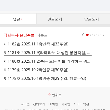
댓
댓글
0
댓글쓰기
답글쓰기
글
댓
글
착한목자(본당주보)
다른글
현재페이지 1
2
3
4
리
스
제1182호 2025.11.16(연중 제33주일)
제
트
제1181호 2025.11.9(라테라노 대성전 봉헌축일, 평신도주일)
제
제1180호 2025.11.2(죽은 모든 이를 기억하는 위령의 날)
제
제1179호 2025.10.26(연중 제30주일)
제1178호 2025.10.19(연중 제29주일, 전교주일)
제
맨위로
로그인
전체보기
PC화면
카페앱
서비스 약관