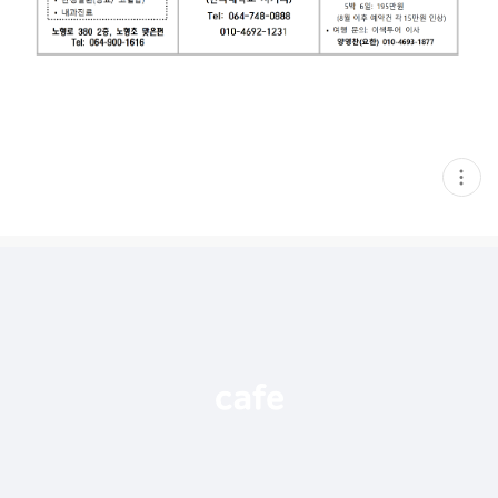
현
재
게
시
글
추
가
기
능
열
기