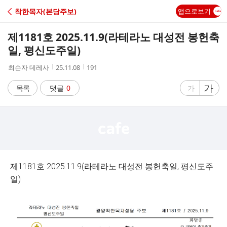
C
착한목자(본당주보)
앱으로보기
A
제1181호 2025.11.9(라테라노 대성전 봉헌축
F
일, 평신도주일)
작
작
조
최순자 데레사
25.11.08
191
E
성
성
회
자
시
수
글
가
글
목록
댓글
0
가
간
자
자
크
크
기
기
크
작
게
게
제1181호 2025.11.9(라테라노 대성전 봉헌축일, 평신도주
일)